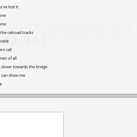
've lost it
gone
gone
the railroad tracks
istle
rs call
rain of all
g closer towards the bridge
it can show me
e