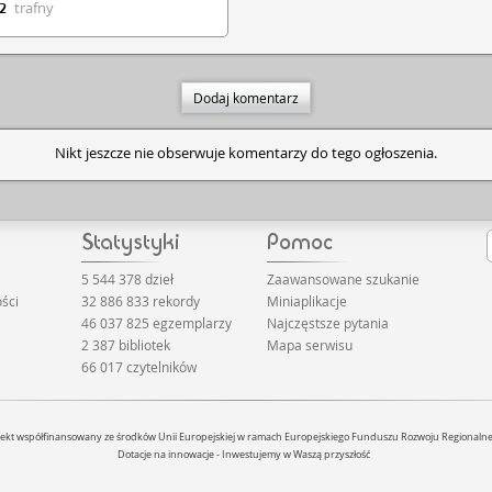
trafny
2
Dodaj komentarz
Nikt jeszcze nie obserwuje komentarzy do tego ogłoszenia.
5 544 378 dzieł
Zaawansowane szukanie
ści
32 886 833 rekordy
Miniaplikacje
46 037 825 egzemplarzy
Najczęstsze pytania
2 387 bibliotek
Mapa serwisu
66 017 czytelników
jekt współfinansowany ze środków Unii Europejskiej w ramach Europejskiego Funduszu Rozwoju Regionaln
Dotacje na innowacje - Inwestujemy w Waszą przyszłość