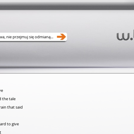
ve
 the tale
train that said
ard to give
t