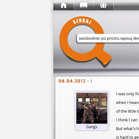
Wyszukaj w serwisie
06.04.2012
•
I
I was only fi
when I heard
of the little 
I think I can
Gangs
But what's h
is hard to ge