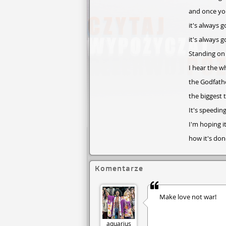
and once you
it's always 
it's always 
Standing on 
I hear the wh
the Godfathe
the biggest t
It's speedin
I'm hoping 
how it's don
Komentarze
Make love not war!
aquarius