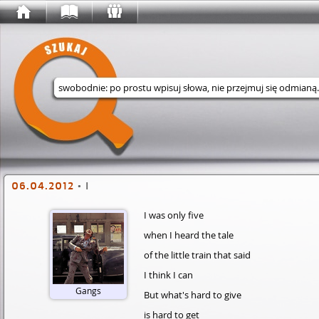
Wyszukaj w serwisie
06.04.2012
•
I
I was only five
when I heard the tale
of the little train that said
I think I can
Gangs
But what's hard to give
is hard to get