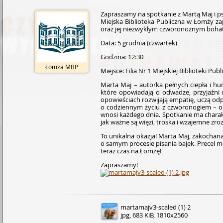
Zapraszamy na spotkanie z Martą Maj i pse
Miejska Biblioteka Publiczna w Łomży za
oraz jej niezwykłym czworonożnym boha
Data: 5 grudnia (czwartek)
Godzina: 12:30
Łomża MBP
Miejsce: Filia Nr 1 Miejskiej Biblioteki Pub
Marta Maj – autorka pełnych ciepła i hum
które opowiadają o odwadze, przyjaźni 
opowieściach rozwijają empatię, uczą odp
o codziennym życiu z czworonogiem – o 
wnosi każdego dnia. Spotkanie ma charakt
jak ważne są więzi, troska i wzajemne zro
To unikalna okazja! Marta Maj, zakochana 
o samym procesie pisania bajek. Precel m
teraz czas na Łomżę!
Zapraszamy!
martamajv3-scaled (1) 2
jpg, 683 KiB, 1810x2560