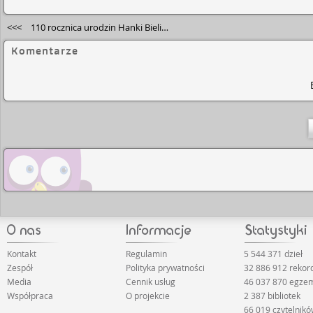
<<<
110 rocznica urodzin Hanki Bielickiej
Komentarze
Kontakt
Regulamin
5 544 371 dzieł
Zespół
Polityka prywatności
32 886 912 reko
Media
Cennik usług
46 037 870 egze
Współpraca
O projekcie
2 387 bibliotek
66 019 czytelnik