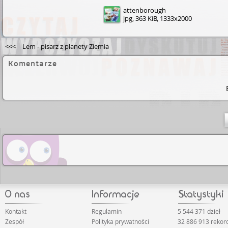
attenborough
jpg, 363 KiB, 1333x2000
<<<
Lem - pisarz z planety Ziemia
Komentarze
Kontakt
Regulamin
5 544 371 dzieł
Zespół
Polityka prywatności
32 886 913 reko