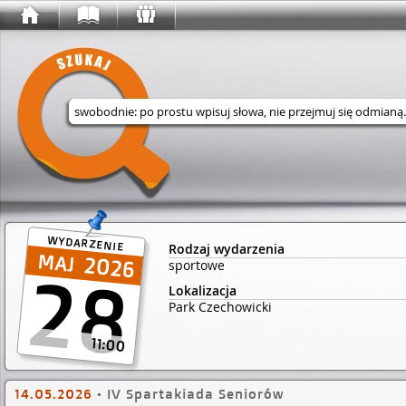
Wyszukaj w serwisie
WYDARZENIE
Rodzaj wydarzenia
2026
sportowe
28
Lokalizacja
Park Czechowicki
11:00
14.05.2026
•
IV Spartakiada Seniorów