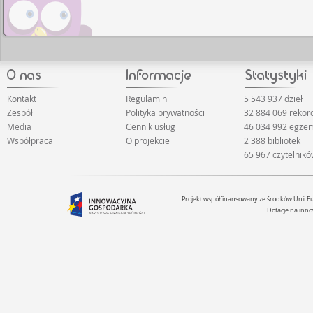
Kontakt
Regulamin
5 543 937 dzieł
Zespół
Polityka prywatności
32 884 069 reko
Media
Cennik usług
46 034 992 egze
Współpraca
O projekcie
2 388 bibliotek
65 967 czytelnik
Projekt współfinansowany ze środków Unii 
Dotacje na inno