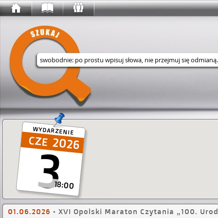
Wyszukaj w serwisie
WYDARZENIE
2026
3
18:00
01.06.2026
•
XVI Opolski Maraton Czytania „100. Uro