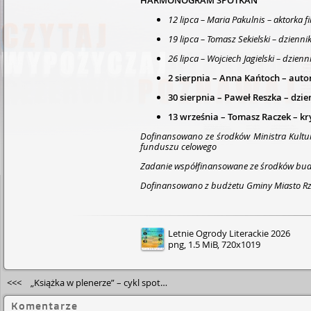
HARMONOGRAM SPOTKAŃ
12 lipca – Maria Pakulnis – aktorka fi
19 lipca – Tomasz Sekielski – dzienn
26 lipca – Wojciech Jagielski – dzienni
2 sierpnia – Anna Kańtoch – auto
30 sierpnia – Paweł Reszka – dzi
13 września – Tomasz Raczek – kr
Dofinansowano ze środków Ministra Kultu
funduszu celowego
Zadanie wspó­łfin­anso­wane­ ze środków 
Dofinansowano z budżetu Gminy Miasto R
Letnie Ogrody Literackie 2026
png, 1.5 MiB, 720x1019
<<<
„Książka w plenerze” – cykl spotkań dla dzieci i młodzieży na rzeszowskich Bulwarach
Komentarze