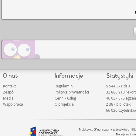
Kontakt
Regulamin
5 544 371 dzieł
Zespół
Polityka prywatności
32 886 913 reko
Media
Cennik usług
46 037 875 egze
Współpraca
O projekcie
2 387 bibliotek
66 020 czytelnik
Projekt współfinansowany ze środków Unii 
Dotacje na inno