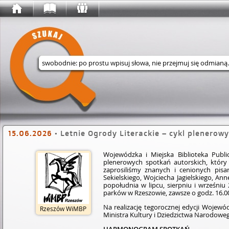
Wyszukaj w serwisie
15.06.2026
•
Letnie Ogrody Literackie – cykl plenerow
Wojewódzka i Miejska Biblioteka Publi
plenerowych spotkań autorskich, który
zaprosiliśmy znanych i cenionych pisar
Sekielskiego, Wojciecha Jagielskiego, A
popołudnia w lipcu, sierpniu i wrześniu
parków w Rzeszowie, zawsze o godz. 16.0
Na realizację tegorocznej edycji Wojewó
Rzeszów WiMBP
Ministra Kultury i Dziedzictwa Narodowe