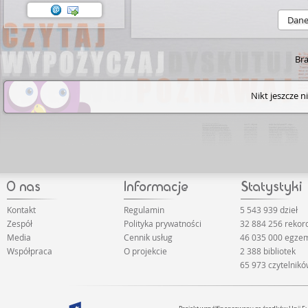
Dan
Bra
Nikt jeszcze n
Kontakt
Regulamin
5 543 939 dzieł
Zespół
Polityka prywatności
32 884 256 reko
Media
Cennik usług
46 035 000 egze
Współpraca
O projekcie
2 388 bibliotek
65 973 czytelnik