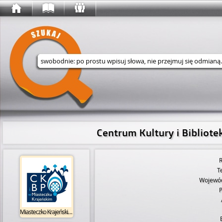
Wyszukaj w serwisie
Centrum Kultury i Bibliot
R
T
Wojewó
P
Miasteczko Krajeńskie CKiBP