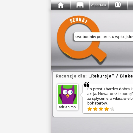
W portalu
Wyszukaj w serwisie
Recenzje dla:
Rekursja
/ Blake
Po prostu bardzo dobra k
akcja. Nowatorskie podejś
za spłycenie, a właściwie
bohaterów.
adrian.mol