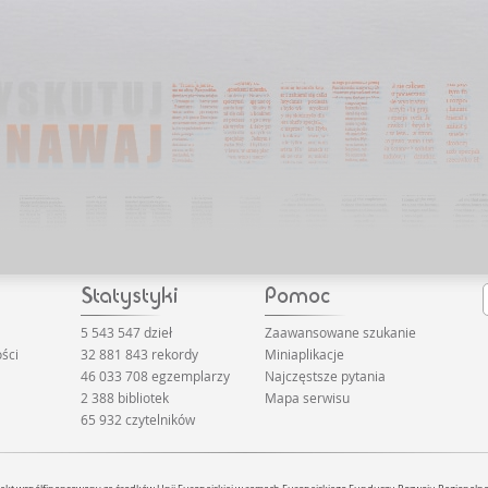
5 543 547 dzieł
Zaawansowane szukanie
ści
32 881 843 rekordy
Miniaplikacje
46 033 708 egzemplarzy
Najczęstsze pytania
2 388 bibliotek
Mapa serwisu
65 932 czytelników