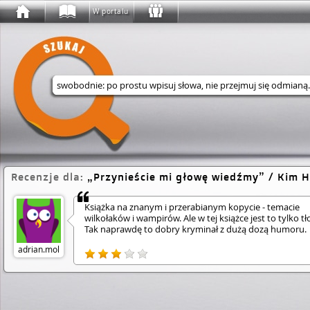
W portalu
Wyszukaj w serwisie
Recenzje dla:
Przynieście mi głowę wiedźmy
/ Kim H
Książka na znanym i przerabianym kopycie - temacie
wilkołaków i wampirów. Ale w tej książce jest to tylko tł
Tak naprawdę to dobry kryminał z dużą dozą humoru.
adrian.mol