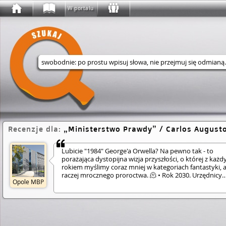
W portalu
Wyszukaj w serwisie
Recenzje dla:
Ministerstwo Prawdy
/ Carlos August
Lubicie "1984" George'a Orwella? Na pewno tak - to
porażająca dystopijna wizja przyszłości, o której z każ
rokiem myślimy coraz mniej w kategoriach fantastyki, 
raczej mrocznego proroctwa. 🫠 • Rok 2030. Urzędnicy
Opole MBP
Ministerstwa Prawdy nadzorują pojawiające się na świe
treści, trzymając społeczeństwo w szachu. Gdy tajemni
ginie autor krytycznych wobec Ministerstwa artykułów,
córka postanawia rozpocząć śledztwo w sprawie jego
śmierci. Okazuje się, że macki Ministerstwa Prawdy sięg
znacznie dalej niż jej się wydawało, a kluczowy w