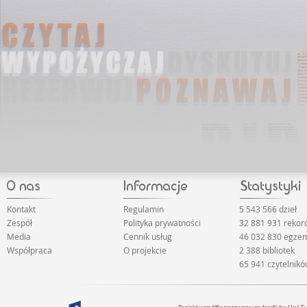
rozwiązaniu zagadki może być egzemplarz najsłynniejsz
powieści George'a Orwella...📕 • To pierwsza książka Car
Augusto Casasa i wszystko wygląda, że na literackim
firmamencie narodziła się właśnie nowa gwiazda!⭐
Kontakt
Regulamin
5 543 566 dzieł
Zespół
Polityka prywatności
32 881 931 reko
Media
Cennik usług
46 032 830 egze
Współpraca
O projekcie
2 388 bibliotek
65 941 czytelnik