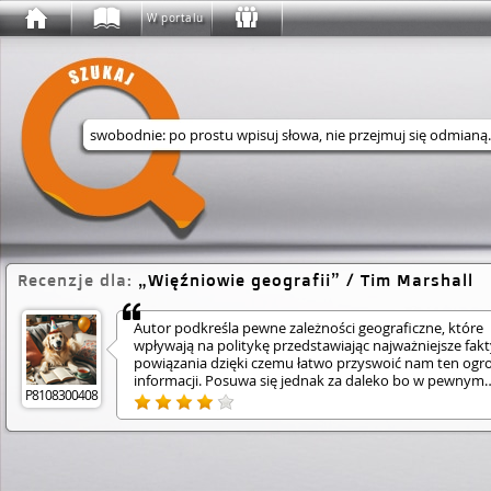
W portalu
Wyszukaj w serwisie
Recenzje dla:
Więźniowie geografii
/ Tim Marshall
Autor podkreśla pewne zależności geograficzne, które
wpływają na politykę przedstawiając najważniejsze fakt
powiązania dzięki czemu łatwo przyswoić nam ten og
informacji. Posuwa się jednak za daleko bo w pewnym
P8108300408
momencie przedkłada wpływ geografi ponad wpływ reli
w Europie było akurat odwronie co zostało już dawno
dowiedzione.