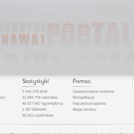
Autorka zachwyca c
różnorodne emocje,
stron.
5 544 378 dzieł
Zaawansowane szukanie
ści
32 886 758 rekordów
Miniaplikacje
46 037 687 egzemplarzy
Najczęstsze pytania
2 387 bibliotek
Mapa serwisu
66 002 czytelników