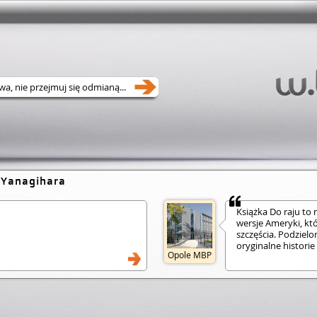
 Yanagihara
Książka Do raju to 
wersje Ameryki, kt
szczęścia. Podzielo
oryginalne historie
Opole MBP
Od XIX-wiecznej Ame
apokaliptyczne real
zostaje zaproszony
opowieść o miłości,
metaforyczny sposó
pytanie, czy na zie