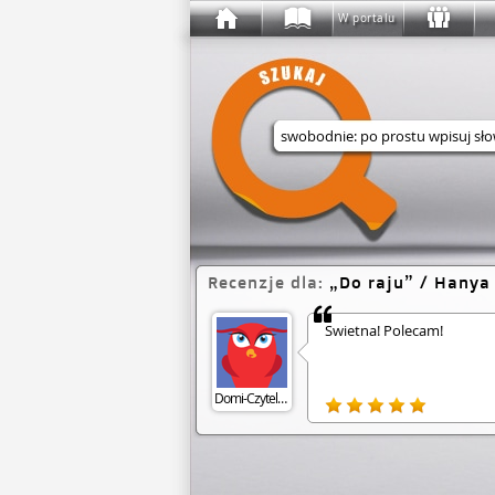
W portalu
Wyszukaj w serwisie
Recenzje dla:
Do raju
/ Hanya
Świetna! Polecam!
Domi-Czytelniczka