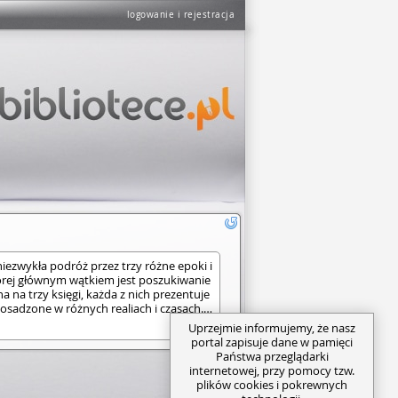
logowanie i rejestracja
niezwykła podróż przez trzy różne epoki i
órej głównym wątkiem jest poszukiwanie
na na trzy księgi, każda z nich prezentuje
 osadzone w różnych realiach i czasach.
ryki, poprzez lata 90. XX wieku, aż po
Uprzejmie informujemy, że nasz
ia drugiej połowy XXI wieku, czytelnik
portal zapisuje dane w pamięci
 do zanurzenia się w tę niezwykłą
Państwa przeglądarki
 poświęceniu i stracie. Książka w
internetowej, przy pomocy tzw.
b poszukuje drogi do raju, stawiając
plików cookies i pokrewnych
mi w ogóle można znaleźć takie miejsce.