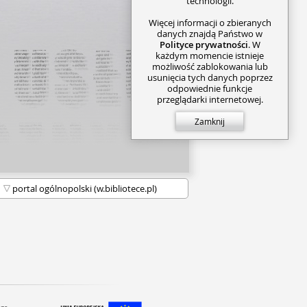
technologii.
zytelnika i prowadzi go przez
 trzymając w napięciu do ostatnich
Więcej informacji o zbieranych
danych znajdą Państwo w
Polityce prywatności
. W
każdym momencie istnieje
możliwość zablokowania lub
usunięcia tych danych poprzez
odpowiednie funkcje
przeglądarki internetowej.
Zamknij