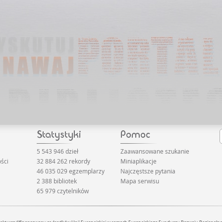
5 543 946 dzieł
Zaawansowane szukanie
ści
32 884 262 rekordy
Miniaplikacje
46 035 029 egzemplarzy
Najczęstsze pytania
2 388 bibliotek
Mapa serwisu
65 979 czytelników