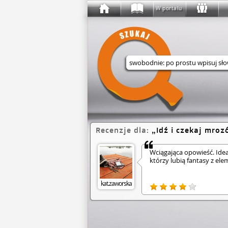
W portalu
Wyszukaj w serwisie
Recenzje dla:
Idź i czekaj mroz
Wciągająca opowieść. Idea
którzy lubią fantasy z el
kat.zaworska