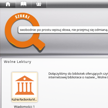
Wyszukaj w serwisie
Wolne Lektury
Dołączyliśmy do bibliotek oferujących c
internetowej bibliotece o nazwie „ Woln
Kuźnia Raciborska MBP
Wiadomości: 1