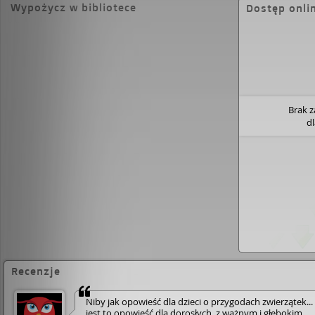
całym świecie. Richard Adams stworzył dzi
Wypożycz w bibliotece
Dostęp onli
trafiające do serc wszystkich czytelników,
wiek. W świecie Adamsa króliki mają imion
zorganizowaną społeczność, obyczaje, włas
język, a nawet poezję. Mają też coś absolu
- dar przewidywania przyszłości. Andrzej 
wymienia Wodnikowe Wzgórze jako jedną 
najważniejszych powieści fantastycznych 
Brak 
Do miłośników tej książki należą również St
d
Rowling. Dzieło Adamsa zostało zekranizo
przeniesione na deski teatralne, przerobio
komputerową i słuchowiska radiowe. Pona
nowym serialem opartym na Wodnikowym
rozpoczęły Netflix i BBC. Nowe wydanie 
Wzgórza w Wydawnictwie Literackim zdobi
ilustracje włoskiego artysty Alda Gallego.
Recenzje
Niby jak opowieść dla dzieci o przygodach zwierzątek... 
jest to opowieść dla dorosłych, z ważnym i głębokim