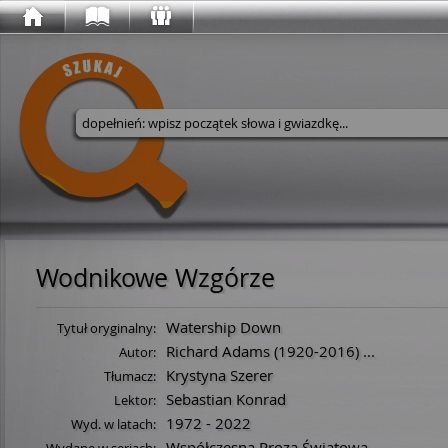
Wyszukaj w serwisie
Wodnikowe Wzgórze
Watership Down
Tytuł oryginalny:
Richard Adams
(
1920
-
2016
)
...
Autor:
Krystyna Szerer
Tłumacz:
Sebastian Konrad
Lektor:
1972 - 2022
Wyd. w latach:
Współczesna Proza Światowa