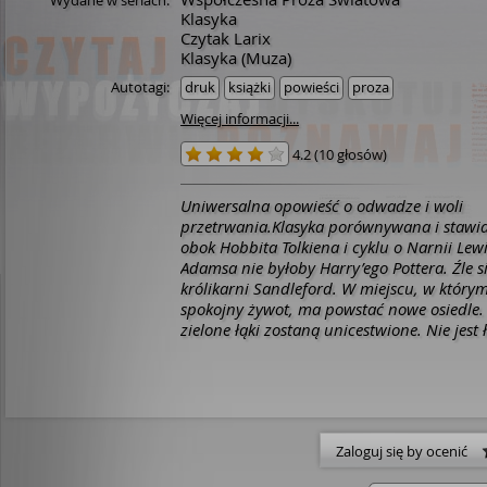
Wydane w seriach:
Klasyka
Czytak Larix
Klasyka (Muza)
Autotagi:
druk
książki
powieści
proza
Więcej informacji...
4.2
(
10 głosów
)
Uniwersalna opowieść o odwadze i woli
przetrwania.Klasyka porównywana i stawi
obok Hobbita Tolkiena i cyklu o Narnii Lewi
Adamsa nie byłoby Harry’ego Pottera. Źle si
królikarni Sandleford. W miejscu, w którym
spokojny żywot, ma powstać nowe osiedle.
zielone łąki zostaną unicestwione. Nie jest
swój dom. Stado kłapouchów pod wodzą 
niezłomnych braci - Piątka i Leszczynka - 
wyruszyć w podróż w poszukiwaniu noweg
ziemi. Tak rozpoczyna się królicza epopeja.
dodawać, że po drodze naszych bohateró
Zaloguj się by ocenić
przygód i jeszcze więcej niebezpieczeństw
Wzgórze to książka, którą pokochały milio