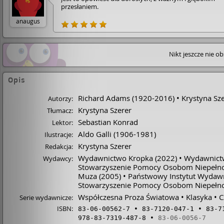
przesłaniem.
anaugus
Nikt jeszcze nie o
Opis
Richard Adams
(1920-2016)
Krystyna Sz
Autorzy:
Krystyna Szerer
Tłumacz:
Sebastian Konrad
Lektor:
Aldo Galli
(1906-1981)
Ilustracje:
Krystyna Szerer
Redakcja:
Wydawnictwo Kropka
(2022)
Wydawnictwo
Wydawcy:
Stowarzyszenie Pomocy Osobom Niepełn
Muza
(2005)
Państwowy Instytut Wydaw
Stowarzyszenie Pomocy Osobom Niepełno
Współczesna Proza Światowa
Klasyka
C
Serie wydawnicze:
ISBN:
83-06-00562-7
83-7120-047-1
83-7
978-83-7319-487-8
83-06-0056-7