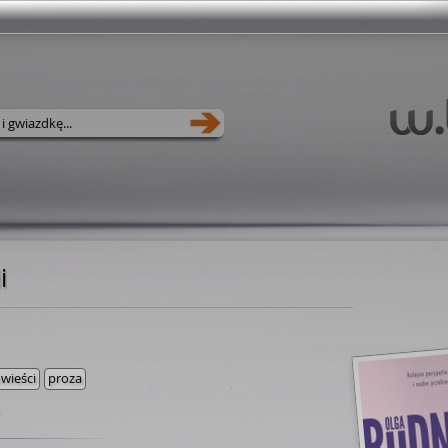
i
wieści
proza