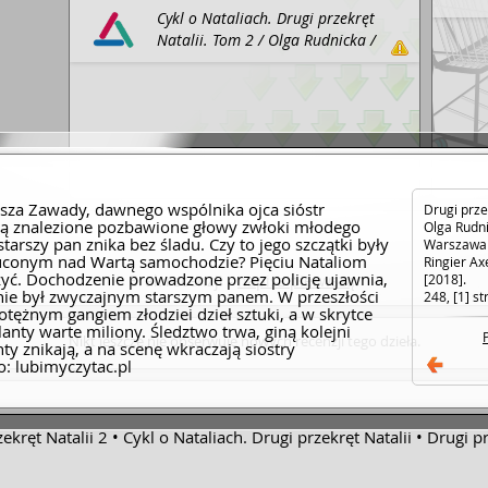
Cykl o Nataliach. Drugi przekręt
 Joannę Chmielewską, Stephena Kinga, Joe
ssen i Jeffery’ego Deavera
Natalii. Tom 2 / Olga Rudnicka /
Prószyński Media : ebookpoint
BIBLIO, 2013.
Dodaj link
sza Zawady, dawnego wspólnika ojca sióstr
Drugi przek
ają znalezione pozbawione głowy zwłoki młodego
Olga Rudni
tarszy pan znika bez śladu. Czy to jego szczątki były
Warszawa :
uconym nad Wartą samochodzie? Pięciu Nataliom
Ringier Ax
zyć. Dochodzenie prowadzone przez policję ujawnia,
Brak recenzji -
napisz pierwszą
.
[2018].
nie był zwyczajnym starszym panem. W przeszłości
248, [1] st
tężnym gangiem złodziei dzieł sztuki, a w skrytce
anty warte miliony. Śledztwo trwa, giną kolejni
Nikt jeszcze nie obserwuje nowych recenzji tego dzieła.
ty znikają, a na scenę wkraczają siostry
o: lubimyczytac.pl
ekręt Natalii 2
Cykl o Nataliach. Drugi przekręt Natalii
Drugi pr