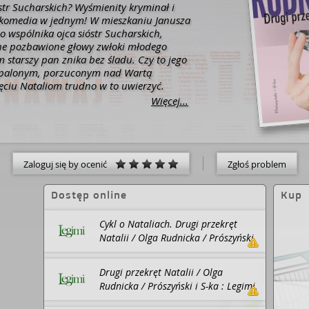
str Sucharskich?
Wyśmienity kryminał i
 komedia w jednym!
W mieszkaniu Janusza
 wspólnika ojca sióstr Sucharskich,
one pozbawione głowy zwłoki młodego
 starszy pan znika bez śladu. Czy to jego
 spalonym, porzuconym nad Wartą
ęciu Nataliom trudno w to uwierzyć.
wadzone przez policję ujawnia, że Janusz
Więcej...
zwyczajnym starszym panem. W przeszłości
potężnym gangiem złodziei dzieł sztuki, a
ej miał brylanty warte miliony. Śledztwo
ni świadkowie. Brylanty znikają, a na scenę
 Sucharskie...
Wciąga, intryguje, bawi i
Zaloguj się by ocenić
Zgłoś problem
syt. Bo kto raz przestąpił próg domu w
 nie będzie chciał go opuścić!
Anita
Dostęp online
Kup
woje.pl o „Natalii 5”
Olga Rudnicka (ur.
tka Pedagogiki w Wyższej Szkole
Cykl o Nataliach. Drugi przekręt
arządzania w Poznaniu; studentka Edukacji
Natalii / Olga Rudnicka / Prószyński
osób z niepełnosprawnością intelektualną na
i S-ka : Legimi, 2019.
m. Adama Mickiewicza w Poznaniu. Autorka
jnych: „Martwe Jezioro”, „Czy ten rudy kot
Drugi przekręt Natalii / Olga
e 13”, „Zacisze 13. Powrót”, „Lilith”, „Natalii
Rudnicka / Prószyński i S-ka : Legimi,
iciel”. Pracuje jako asystent osób
2024.
ch w PKPS w Śremie. Kocha jazdę konną,