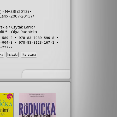
)
NASBI
(2013)
Larix
(2007-2013)
rskie
Czytak Larix
lii 5 - Olga Rudnicka
-589-2
978-83-7989-590-8
-904-8
978-83-8123-167-1
-227-7
ka
książki
literatura