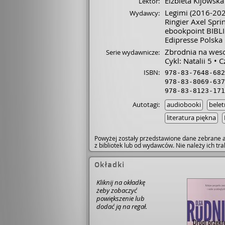
Elżbieta Kijowska
Lektor:
Legimi
(2016-202
Wydawcy:
Ringier Axel Spri
ebookpoint BIBL
Edipresse Polska
Zbrodnia na wes
Serie wydawnicze:
Cykl: Natalii 5
C
ISBN:
978-83-7648-682
978-83-8069-637
978-83-8123-171
Autotagi:
audiobooki
belet
literatura piękna
Powyżej zostały przedstawione dane zebrane a
z bibliotek lub od wydawców. Nie należy ich t
Okładki
Kliknij na okładkę
żeby zobaczyć
powiększenie lub
dodać ją na regał.