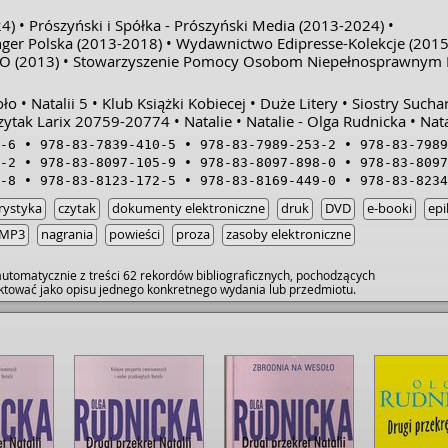
4)
Prószyński i Spółka - Prószyński Media
(2013-2024)
nger Polska
(2013-2018)
Wydawnictwo Edipresse-Kolekcje
(2015
IO
(2013)
Stowarzyszenie Pomocy Osobom Niepełnosprawnym 
oło
Natalii 5
Klub Książki Kobiecej
Duże Litery
Siostry Sucha
zytak Larix 20759-20774
Natalie
Natalie - Olga Rudnicka
Nata
-6
978-83-7839-410-5
978-83-7989-253-2
978-83-7989
-2
978-83-8097-105-9
978-83-8097-898-0
978-83-8097
-8
978-83-8123-172-5
978-83-8169-449-0
978-83-8234
rystyka
czytak
dokumenty elektroniczne
druk
DVD
e-booki
epi
MP3
nagrania
powieści
proza
zasoby elektroniczne
utomatycznie z treści 62 rekordów bibliograficznych, pochodzących
raktować jako opisu jednego konkretnego wydania lub przedmiotu.