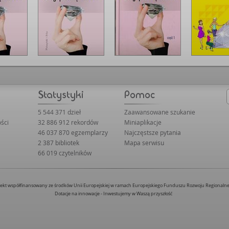
5 544 371 dzieł
Zaawansowane szukanie
ści
32 886 912 rekordów
Miniaplikacje
46 037 870 egzemplarzy
Najczęstsze pytania
2 387 bibliotek
Mapa serwisu
66 019 czytelników
jekt współfinansowany ze środków Unii Europejskiej w ramach Europejskiego Funduszu Rozwoju Regionaln
Dotacje na innowacje - Inwestujemy w Waszą przyszłość