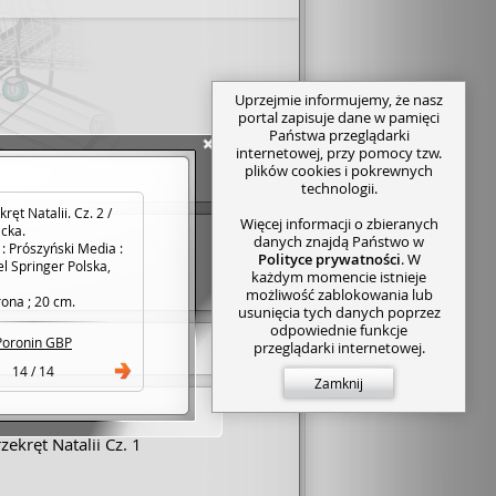
Uprzejmie informujemy, że nasz
portal zapisuje dane w pamięci
Państwa przeglądarki
internetowej, przy pomocy tzw.
plików cookies i pokrewnych
technologii.
ręt Natalii. Cz. 2 /
Więcej informacji o zbieranych
cka.
danych znajdą Państwo w
 Prószyński Media :
Polityce prywatności
. W
el Springer Polska,
każdym momencie istnieje
możliwość zablokowania lub
rona ; 20 cm.
usunięcia tych danych poprzez
odpowiednie funkcje
Poronin GBP
przeglądarki internetowej.
14 / 14
Zamknij
zekręt Natalii Cz. 1