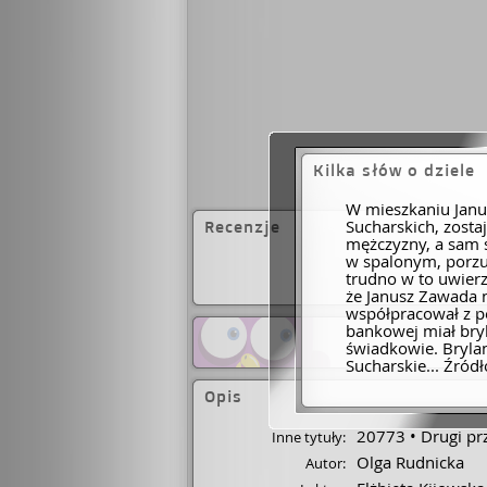
namiętnie czyta
Hilla, Tess Gerrit
Kilka słów o dziele
W mieszkaniu Janu
Sucharskich, zost
Recenzje
mężczyzny, a sam s
w spalonym, porz
trudno w to uwier
że Janusz Zawada 
współpracował z po
bankowej miał bryl
świadkowie. Brylan
Sucharskie... Źródł
Opis
20773
Drugi prz
Inne tytuły:
Olga Rudnicka
Autor: