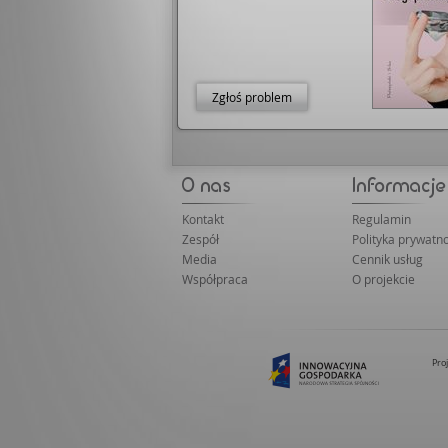
Zgłoś problem
Kontakt
Regulamin
Zespół
Polityka prywatno
Media
Cennik usług
Współpraca
O projekcie
Pro