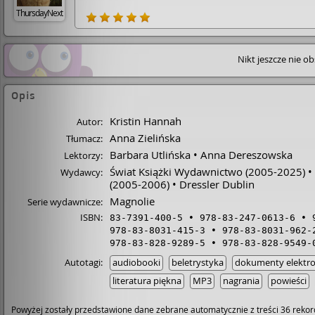
ThursdayNext
Nikt jeszcze nie o
Opis
Kristin Hannah
Autor:
Anna Zielińska
Tłumacz:
Barbara Utlińska
Anna Dereszowska
Lektorzy:
Świat Książki Wydawnictwo
(2005-2025)
Wydawcy:
(2005-2006)
Dressler Dublin
Magnolie
Serie wydawnicze:
ISBN:
83-7391-400-5
978-83-247-0613-6
978-83-8031-415-3
978-83-8031-962-
978-83-828-9289-5
978-83-828-9549-
Autotagi:
audiobooki
beletrystyka
dokumenty elektro
literatura piękna
MP3
nagrania
powieści
Powyżej zostały przedstawione dane zebrane automatycznie z treści 36 rekor