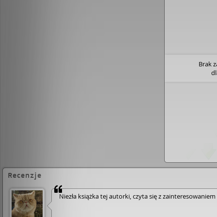
Tami Hoag
Brak 
d
Recenzje
Niezła książka tej autorki, czyta się z zain­tere­sowa­niem­