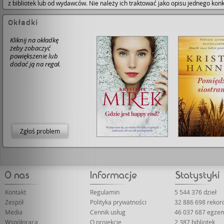
z bibliotek lub od wydawców. Nie należy ich traktować jako opisu jednego ko
Okładki
Kliknij na okładkę
żeby zobaczyć
powiększenie lub
dodać ją na regał.
Zgłoś problem
Kontakt
Regulamin
5 544 376 dzieł
Zespół
Polityka prywatności
32 886 698 reko
Media
Cennik usług
46 037 687 egze
Współpraca
O projekcie
2 387 bibliotek