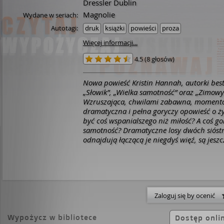
Dressler Dublin
Magnolie
Wydane w seriach:
Autotagi:
druk
książki
powieści
proza
Więcej informacji...
4.5
(
8 głosów
)
Nowa powieść Kristin Hannah, autorki best
„Słowik”, „Wielka samotność” oraz „Zimowy
Wzruszająca, chwilami zabawna, moment
dramatyczna i pełna goryczy opowieść o ży
być coś wspanialszego niż miłość? A coś go
samotność?
Dramatyczne losy dwóch sióstr
odnajdują łączącą je niegdyś więź, są jesz
przykładem. Claire kocha i jest kochana; 
bliskości, nie pozwala, by jej życiem rządzi
żyje skromnie, otoczona rodziną i przyjac
zajmuje luksusowy apartament, ale czuje s
samotnie.
Nieoczekiwane wydarzenia w życ
Zaloguj się by ocenić
radykalnie zmieniają skalę wartości Meghan
rozliczenie się z przeszłością.
„Kristin Han
najskrytszych i najwrażliwszych zakątków n
Wypożycz w bibliotece
Dostęp onli