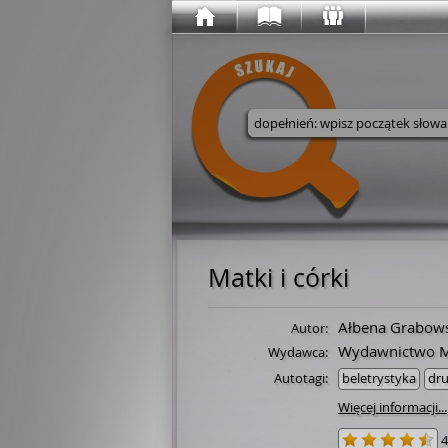
Wyszukaj w serwisie
Matki i córki
Ałbena Grabow
Autor:
Wydawnictwo M
Wydawca:
Autotagi:
beletrystyka
dr
Więcej informacji...
4