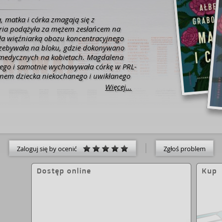
 matka i córka zmagają się z
aria podążyła za mężem zesłańcem na
yła więźniarką obozu koncentracyjnego
zebywała na bloku, gdzie dokonywano
medycznych na kobietach. Magdalena
nego i samotnie wychowywała córkę w PRL-
iętnem dziecka niekochanego i uwikłanego
żda z nich mierzy się z macierzyństwem w
Więcej...
ściach i dla każdej jest to doświadczenie
omu bez mężczyzn kłębią się sekrety,
istorie opowiadane przez żywych i
pływem tych opowieści najmłodsza z
awia się, jakie dziedzictwo przekaże
Próbuje poznać przeszłość, ale co chwilę
Zaloguj się by ocenić
Zgłoś problem
 niedopowiedzeń, kłamstw i przeinaczeń.
woić własną historię, żeby przezwyciężyć
kością? Cztery kobiety, których losy
Dostęp online
Kup
z historią XX wieku. Cztery naznaczone
tery córki, które borykają się z rodzinną
historią i próbują odkryć własne korzenie. Opis wydawcy