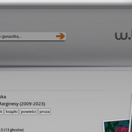
ska
arginesy
(2009-2023)
uk
książki
powieści
proza
.5
(
13 głosów
)