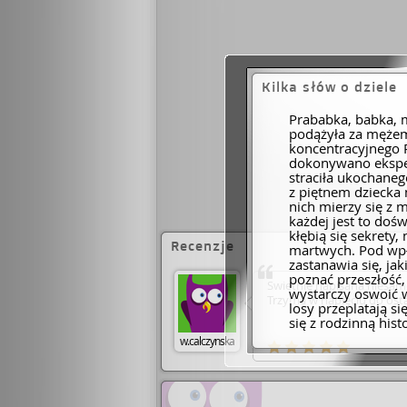
Kilka słów o dziele
Prababka, babka, m
podążyła za mężem
koncentracyjnego 
dokonywano ekspe
straciła ukochaneg
z piętnem dziecka 
nich mierzy się z 
każdej jest to do
kłębią się sekrety
Recenzje
martwych. Pod wpł
zastanawia się, ja
poznać przeszłość,
Świetnie napisana niesamo
wystarczy oswoić w
Trzyma w napięciu do osta
losy przeplatają si
się z rodzinną his
w.calczynska