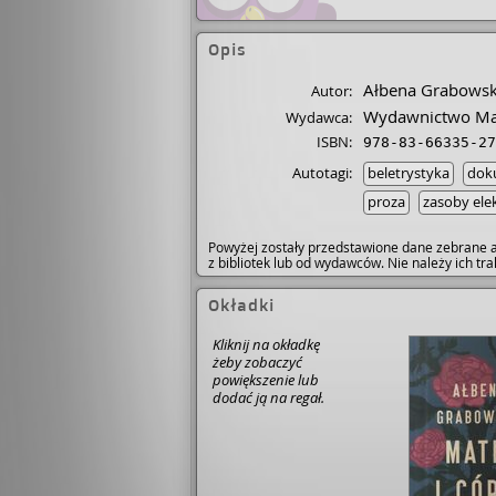
Opis
Ałbena Grabows
Autor:
Wydawnictwo Ma
Wydawca:
ISBN:
978-83-66335-27
Autotagi:
beletrystyka
dok
proza
zasoby ele
Powyżej zostały przedstawione dane zebrane a
z bibliotek lub od wydawców. Nie należy ich t
Okładki
Kliknij na okładkę
żeby zobaczyć
powiększenie lub
dodać ją na regał.