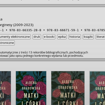
ka
rginesy
(2009-2023)
-1
978-83-66335-28-8
978-83-66671-59-1
978-83-6785
umenty elektroniczne
druk
e-booki
epika
historia
książki
litera
ktroniczne
utomatycznie z treści 13 rekordów bibliograficznych, pochodzących
raktować jako opisu jednego konkretnego wydania lub przedmiotu.