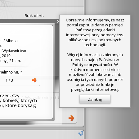
Brak ofert.
Uprzejmie informujemy, że nasz
portal zapisuje dane w pamięci
Państwa przeglądarki
internetowej, przy pomocy tzw.
plików cookies i pokrewnych
ki / Ałbena
technologii.
a.
: Wydawnictwo
Więcej informacji o zbieranych
, 2019.
danych znajdą Państwo w
rony ; 21 cm.
Polityce prywatności
. W
każdym momencie istnieje
hełmno MBP
możliwość zablokowania lub
usunięcia tych danych poprzez
1 / 3
odpowiednie funkcje
przeglądarki internetowej.
czeń. Czy
ie przeczytać. Wszystko nie jest takie,
Zamknij
y kobiety, których
ki, które borykają