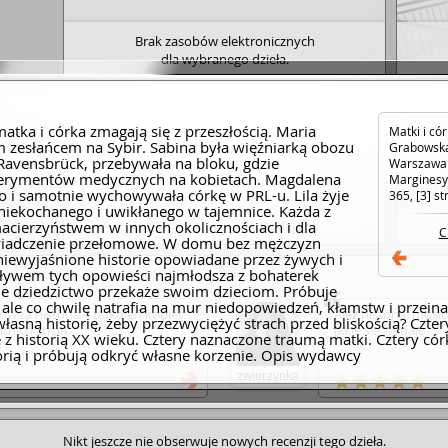
Brak zasobów elektronicznych
dla wybranego dzieła.
atka i córka zmagają się z przeszłością. Maria
Matki i cór
 zesłańcem na Sybir. Sabina była więźniarką obozu
Grabowsk
Ravensbrück, przebywała na bloku, gdzie
Warszawa 
rymentów medycznych na kobietach. Magdalena
Marginesy
o i samotnie wychowywała córkę w PRL-u. Lila żyje
365, [3] st
niekochanego i uwikłanego w tajemnice. Każda z
macierzyństwem w innych okolicznościach i dla
Dodaj link
C
świadczenie przełomowe. W domu bez mężczyzn
, niewyjaśnione historie opowiadane przez żywych i
ywem tych opowieści najmłodsza z bohaterek
kie dziedzictwo przekaże swoim dzieciom. Próbuje
 ale co chwilę natrafia na mur niedopowiedzeń, kłamstw i przeina
wita historia 4 pokoleń kobiet.
Ależ historia, music
łasną historię, żeby przezwyciężyć strach przed bliskością? Czter
tnich stron.
jakie się wydaje
ę z historią XX wieku. Cztery naznaczone traumą matki. Cztery cór
torią i próbują odkryć własne korzenie. Opis wydawcy
zwierzynka
Nikt jeszcze nie obserwuje nowych recenzji tego dzieła.