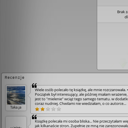
Brak 
d
Recenzje
Wiele osób polecało tę książkę, ale mnie rozczarowała. 
Początek był interesujący, ale później miałam wrażenie,
jest to "mielenie" wciąż tego samego tematu. w dodatk
coraz nudniej. Chwilami nie wiedziałam, o co autorce
Taka.ja
chodzi.
Książkę polecała mi osoba bliska... Nie przeczytałam wi
jak kilkanaście stron. Zupełnie ze mną nie zarezonowała