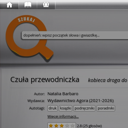
Wyszukaj w serwisie
Czuła przewodniczka
kobieca droga do 
Natalia Barbaro
Autor:
Wydawnictwo Agora
(2021-2026)
Wydawca:
Autotagi:
druk
książki
podręczniki
poradniki
Więcej informacji...
2.8
(
25 głosów
)