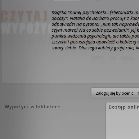
Książka znanej psycholożki i felietonistki
obcasy”. Natalia de Barbaro pracuje z kob
odpowiedzi na pytania: „Kim tak naprawdę
czym marzę? Na co sobie pozwalam?”. Jej ks
punktu widzenia psychologii, ale także po
szczera i poruszająca opowieść o kobiecej
samej siebie. Dlaczego kobiety grają role, 
odpowiadają? Czemu pracują ponad siły i 
najmniejsze uchybienia? Jak sprawić, by 
kobiecie o jej potrzebach i marzeniach, był
nakazy i wymogi kultury? Autorka zaprasz
Czułej Przewodniczki – kobiecej intuicji i 
dla kobiet, które czują, że w ich życiu za d
mało radości. „Czuła przewodniczka” jest 
Zaloguj się by ocenić
wybitnej artystki młodego pokolenia Anety 
lubimyczytac.pl
Wypożycz w bibliotece
Dostęp onli