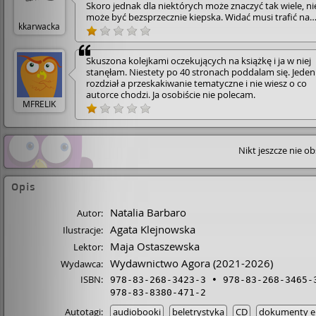
Skoro jednak dla niektórych może znaczyć tak wiele, ni
może być bezsprzecznie kiepska. Widać musi trafić na
kkarwacka
odpowiedni czas, moment i odpowiednią wypadkową
przeżyć i przemyśleń odbiorcy, by ten mógł ją docenić..
nie było dane a po tym "falstarcie" na pewno do niej ni
Skuszona kolejkami oczekujących na książkę i ja w niej
wrócę.
stanęłam. Niestety po 40 stronach poddalam się. Jeden
rozdział a przeskakiwanie tematyczne i nie wiesz o co
autorce chodzi. Ja osobiście nie polecam.
MFRELIK
Nikt jeszcze nie o
Opis
Natalia Barbaro
Autor:
Agata Klejnowska
Ilustracje:
Maja Ostaszewska
Lektor:
Wydawnictwo Agora
(2021-2026)
Wydawca:
ISBN:
978-83-268-3423-3
978-83-268-3465-
978-83-8380-471-2
Autotagi:
audiobooki
beletrystyka
CD
dokumenty el