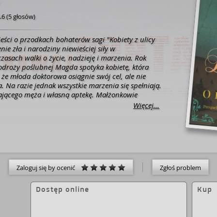
.6
(
5 głosów
)
nie zła i narodziny niewieściej siły w
sach walki o życie, nadzieję i marzenia. Rok
odroży poślubnej Magda spotyka kobietę, która
 że młoda doktorowa osiągnie swój cel, ale nie
a. Na razie jednak wszystkie marzenia się spełniają.
ącego męża i własną aptekę. Małżonkowie
e jedną ważną decyzję, która, jak się okaże,
Więcej...
e ich życie. Mijają kolejne dekady, nad głowami
ają zbierać się ciemne chmury. W mieście wybucha
, a potem wszyscy zostają uwikłani w wydarzenia
iowego. Ale najgorsze dopiero przed nimi.
ęśliwej rodzinie zostaną poddane poważnej próbie.
dnia sprzed lat miała się spełnić?
Zaloguj się by ocenić
Zgłoś problem
Dostęp online
Kup