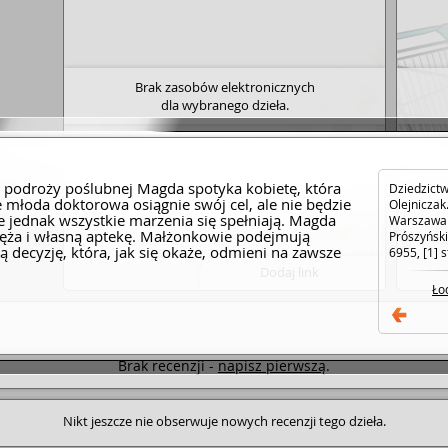
Brak zasobów elektronicznych
dla wybranego dzieła.
 podroży poślubnej Magda spotyka kobietę, która
Dziedzictw
e młoda doktorowa osiągnie swój cel, ale nie będzie
Olejniczak
ie jednak wszystkie marzenia się spełniają. Magda
Warszawa 
ża i własną aptekę. Małżonkowie podejmują
Prószyński
ą decyzję, która, jak się okaże, odmieni na zawsze
6955, [1] s
Dodaj link
Ło
Brak recenzji -
napisz pierwszą
.
Nikt jeszcze nie obserwuje nowych recenzji tego dzieła.