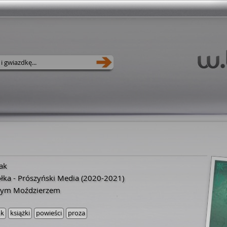
ak
ółka - Prószyński Media
(2020-2021)
otym Moździerzem
uk
książki
powieści
proza