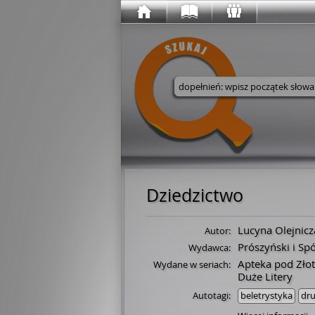
Wyszukaj w serwisie
Dziedzictwo
Lucyna Olejnicz
Autor:
Prószyński i Sp
Wydawca:
Apteka pod Zł
Wydane w seriach:
Duże Litery
Autotagi:
beletrystyka
dr