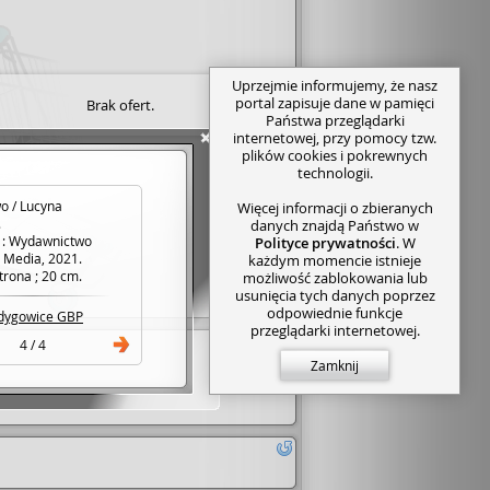
Uprzejmie informujemy, że nasz
portal zapisuje dane w pamięci
Brak ofert.
Państwa przeglądarki
internetowej, przy pomocy tzw.
plików cookies i pokrewnych
technologii.
o / Lucyna
Więcej informacji o zbieranych
.
danych znajdą Państwo w
: Wydawnictwo
Polityce prywatności
. W
 Media, 2021.
każdym momencie istnieje
trona ; 20 cm.
możliwość zablokowania lub
usunięcia tych danych poprzez
odpowiednie funkcje
dygowice GBP
przeglądarki internetowej.
4 / 4
Zamknij