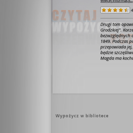
Więcej informacji...
4
Drugi tom opowieści o przodkach bohaterów sagi "Kobiety z ulicy
Grodzkiej". Korze
bezwzględnych cza
1849. Podczas p
przepowiada jej,
będzie szczęśliw
Magda ma kochaj
podejmują jeszcz
odmieni na zawsz
Bernatów zaczyn
straszliwy pożar
powstania styczn
Marzenia o szcz
Czyżby przepowie
Wypożycz w bibliotece