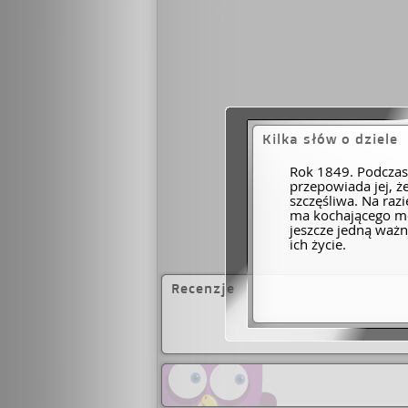
Kilka słów o dziele
Rok 1849. Podczas
przepowiada jej, ż
szczęśliwa. Na raz
ma kochającego mę
jeszcze jedną ważn
ich życie.
Recenzje