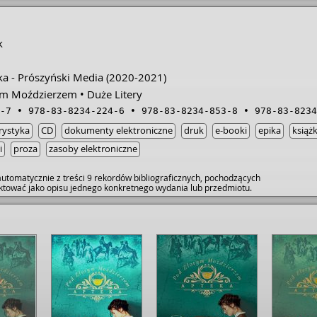
k
ka - Prószyński Media
(2020-2021)
ym Moździerzem
Duże Litery
-7
978-83-8234-224-6
978-83-8234-853-8
978-83-8234
rystyka
CD
dokumenty elektroniczne
druk
e-booki
epika
książk
i
proza
zasoby elektroniczne
utomatycznie z treści 9 rekordów bibliograficznych, pochodzących
raktować jako opisu jednego konkretnego wydania lub przedmiotu.