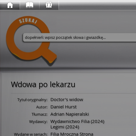
Wyszukaj w serwisie
Wdowa po lekarzu
Doctor's widow
Tytuł oryginalny:
Daniel Hurst
Autor:
Adrian Napieralski
Tłumacz:
Wydawnictwo Filia
(2024)
Wydawcy:
Legimi
(2024)
Filia Mroczna Strona
Wydane w seriach: