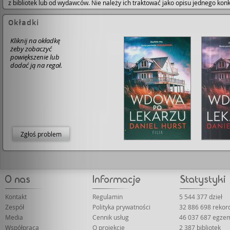
z bibliotek lub od wydawców. Nie należy ich traktować jako opisu jednego ko
Okładki
Kliknij na okładkę
żeby zobaczyć
powiększenie lub
dodać ją na regał.
Zgłoś problem
Kontakt
Regulamin
5 544 377 dzieł
Zespół
Polityka prywatności
32 886 698 reko
Media
Cennik usług
46 037 687 egze
Współpraca
O projekcie
2 387 bibliotek