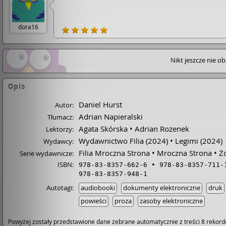
dora16
Nikt jeszcze nie o
Opis
Daniel Hurst
Autor:
Adrian Napieralski
Tłumacz:
Agata Skórska
Adrian Rozenek
Lektorzy:
Wydawnictwo Filia
(2024)
Legimi
(2024)
Wydawcy:
Filia Mroczna Strona
Mroczna Strona
Ż
Serie wydawnicze:
ISBN:
978-83-8357-662-6
978-83-8357-711-
978-83-8357-948-1
Autotagi:
audiobooki
dokumenty elektroniczne
druk
powieści
proza
zasoby elektroniczne
Powyżej zostały przedstawione dane zebrane automatycznie z treści 8 rekord