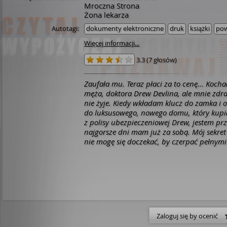
Mroczna Strona
Żona lekarza
Autotagi:
dokumenty elektroniczne
druk
książki
pow
Więcej informacji...
3.3
(
7 głosów
)
Zaufała mu. Teraz płaci za to cenę... Kochałam mojego
męża, doktora Drew Devlina, ale mnie zdrad
nie żyje. Kiedy wkładam klucz do zamka i otwieram drzwi
do luksusowego, nowego domu, który kupi
z polisy ubezpieczeniowej Drew, jestem pr
najgorsze dni mam już za sobą. Mój sekret 
nie mogę się doczekać, by czerpać pełnymi
nowego bogactwa i wolności. To wtedy poznaję
przystojnego Rogera. Nie szukałam związku
spędzamy wieczory, sącząc wino na moim t
sobie sprawę, że ten mężczyzna jest tym, c
potrzebuję. Roger w niczym nie przypomina Drew, jest
spontaniczny i romantyczny. A przede wszy
szczery. Roger sądzi, że jestem zamożną, 
Zaloguj się by ocenić
Myli się oczywiście, bo nie wie o mnie wszystkieg