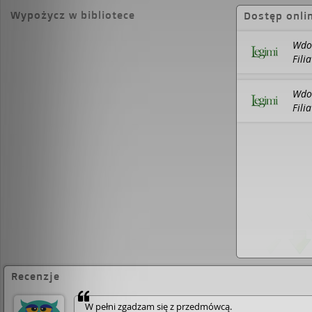
pewnej nocy, kiedy leżymy przytuleni w łó
coś, co mrozi mi krew w żyłach. Przypuszc
Wypożycz w bibliotece
Dostęp onli
prawdę o moim życiu, w którym byłam żoną lek
wszystko, by moja przeszłość mnie nie dopa
Wdow
Roger naprawdę jest tym, za kogo się poda
Fili
życie jest teraz w niebezpieczeństwie? Absolutnie
trzymający w napięciu thriller psychologic
oszałamiających zwrotów akcji,.
Wdow
Fili
Recenzje
W pełni zgadzam się z przedmówcą.