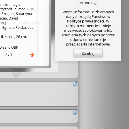
technologii.
miks : magia,
rzygoda, humor. T. 19
Więcej informacji o zbieranych
r Szrejter, Katarzyna
danych znajdą Państwo w
scen. David i
Polityce prywatności
. W
Brak ofert.
in.].
każdym momencie istnieje
: Egmont Polska, cop.
możliwość zablokowania lub
usunięcia tych danych poprzez
; il. kolor. ; 26 cm.
odpowiednie funkcje
przeglądarki internetowej.
Olesno OBP
Zamknij
2 / 3