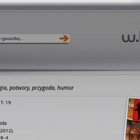
ia, potwory, przygoda, humor
T. 19
zda
2012)
28-4