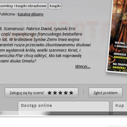
komiksy i książki obrazkowe
książki
Publiczna
-
Katalog główny
3. Scenariusz: Fabrice David, rysunki Eric
a część największego francuskiego bestsellera
h lat. W królestwie Synów Ziemi trwa wojna
rantiel rusza przeciwko zbuntowanemu diukowi
 wysłannik króla, wielki szermierz Kiriel, i
niczka Fl'ar chcą odkryć, kto tak naprawdę
niami diuka Omelu?
Więcej...
Zaloguj się by ocenić
Zgłoś problem
Dostęp online
Kup