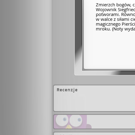
Zmierzch bogów, czę
Wojownik Siegfrie
potworami. Równo
w walce z siłami 
magicznego Pierśc
mroku. (Noty wyda
Recenzje