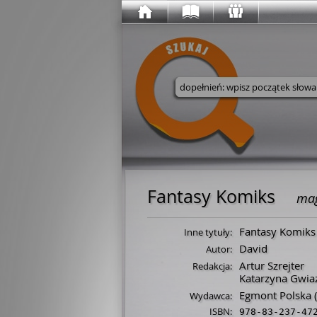
Wyszukaj w serwisie
Fantasy Komiks
mag
Fantasy Komiks 
Inne tytuły:
David
Autor:
Artur Szrejter
Redakcja:
Katarzyna Gwia
Egmont Polska
(
Wydawca:
ISBN:
978-83-237-47