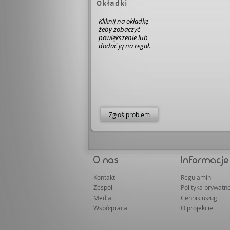
Okładki
Kliknij na okładkę
żeby zobaczyć
powiększenie lub
dodać ją na regał.
Zgłoś problem
Kontakt
Regulamin
Zespół
Polityka prywatno
Media
Cennik usług
Współpraca
O projekcie