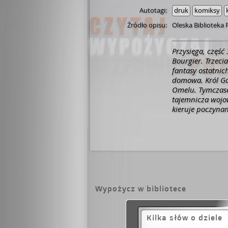
Autotagi:
druk
komiksy
Źródło opisu:
Oleska Biblioteka 
Przysięga, część 
Bourgier. Trzeci
fantasy ostatnic
domowa. Król Ga
Omelu. Tymczasem
tajemnicza wojow
kieruje poczyna
Wypożycz w bibliotece
Kilka słów o dziele