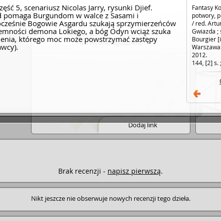
ść 5, scenariusz Nicolas Jarry, rysunki Djief.
Fantasy Ko
d pomaga Burgundom w walce z Sasami i
potwory, p
cześnie Bogowie Asgardu szukają sprzymierzeńców
/ red. Artu
ciemności demona Lokiego, a bóg Odyn wciąż szuka
Gwiazda ; 
Brak zasobów elektronicznych
ienia, którego moc może powstrzymać zastępy
Bourgier [i 
dla wybranego dzieła.
wcy).
Warszawa 
2012.
144, [2] s. 
Dodaj link
Brak recenzji -
napisz pierwszą
.
Nikt jeszcze nie obserwuje nowych recenzji tego dzieła.