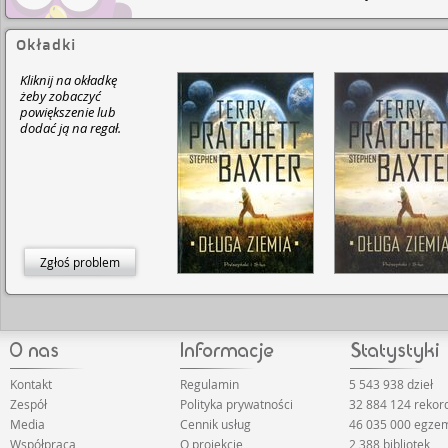
Okładki
Kliknij na okładkę
żeby zobaczyć
powiększenie lub
dodać ją na regał.
Zgłoś problem
Kontakt
Regulamin
5 543 938 dzieł
Zespół
Polityka prywatności
32 884 124 rekor
Media
Cennik usług
46 035 000 egze
Współpraca
O projekcie
2 388 bibliotek