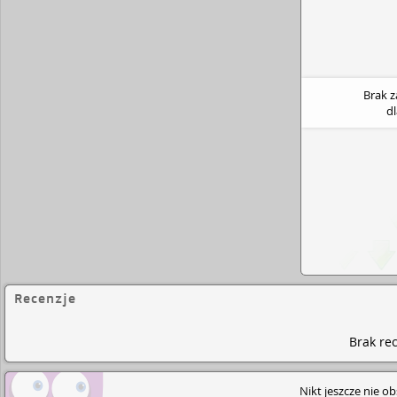
Brak 
d
Recenzje
Brak rec
Nikt jeszcze nie o