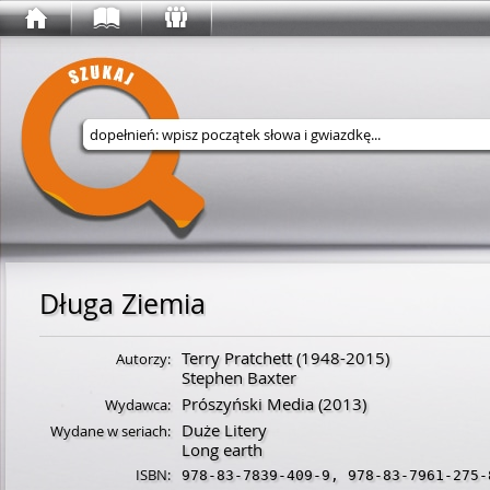
Wyszukaj w serwisie
Długa Ziemia
Terry Pratchett
(
1948
-
2015
)
Autorzy:
Stephen Baxter
Prószyński Media
(2013)
Wydawca:
Duże Litery
Wydane w seriach:
Long earth
ISBN:
978-83-7839-409-9
,
978-83-7961-275-