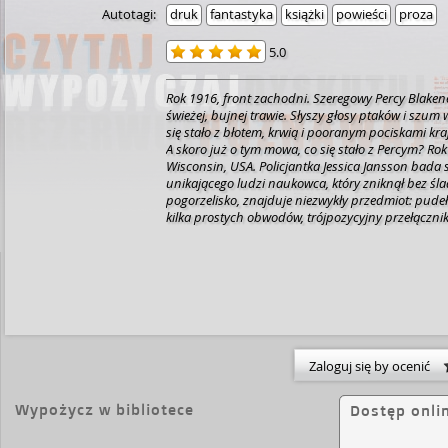
Autotagi:
druk
fantastyka
książki
powieści
proza
5.0
Rok 1916, front zachodni. Szeregowy Percy Blakene
świeżej, bujnej trawie. Słyszy głosy ptaków i szum
się stało z błotem, krwią i pooranym pociskami kra
A skoro już o tym mowa, co się stało z Percym? Ro
Wisconsin, USA. Policjantka Jessica Jansson bada
unikającego ludzi naukowca, który zniknął bez śl
pogorzelisko, znajduje niezwykły przedmiot: pude
kilka prostych obwodów, trójpozycyjny przełącznik 
prototyp wynalazku, który na zawsze zmieni sposób
świat. "Długa Ziemia" to pierwsza powieść powsta
twórcy Świata Dysku Terry'ego Pratchetta ze zna
fiction Stephenem Baxterem.
Zaloguj się by ocenić
Wypożycz w bibliotece
Dostęp onli