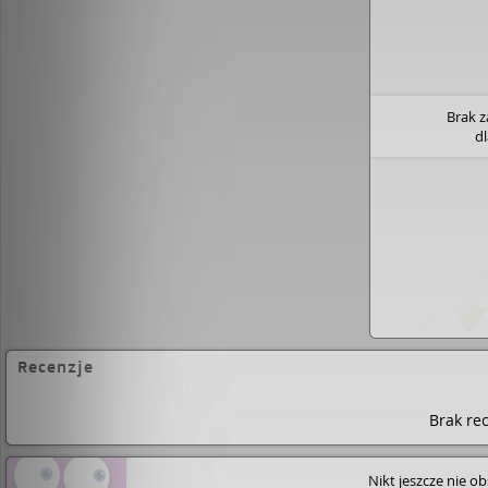
Brak 
d
Recenzje
Brak rec
Nikt jeszcze nie o