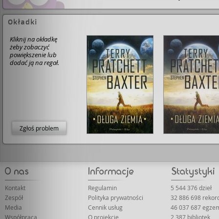
Okładki
Kliknij na okładkę
żeby zobaczyć
powiększenie lub
dodać ją na regał.
Zgłoś problem
Kontakt
Regulamin
5 544 376 dzieł
Zespół
Polityka prywatności
32 886 698 reko
Media
Cennik usług
46 037 687 egze
Współpraca
O projekcie
2 387 bibliotek