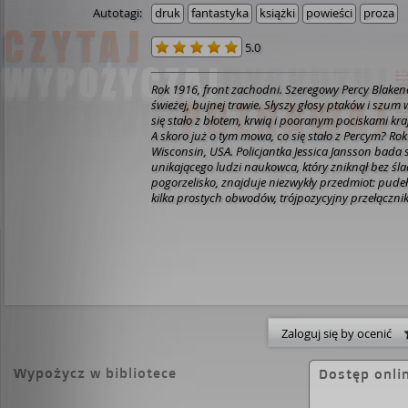
Autotagi:
druk
fantastyka
książki
powieści
proza
5.0
Rok 1916, front zachodni. Szeregowy Percy Blakene
świeżej, bujnej trawie. Słyszy głosy ptaków i szum
się stało z błotem, krwią i pooranym pociskami kra
A skoro już o tym mowa, co się stało z Percym? Ro
Wisconsin, USA. Policjantka Jessica Jansson bada
unikającego ludzi naukowca, który zniknął bez śl
pogorzelisko, znajduje niezwykły przedmiot: pude
kilka prostych obwodów, trójpozycyjny przełącznik 
prototyp wynalazku, który na zawsze zmieni sposób
świat. "Długa Ziemia" to pierwsza powieść powsta
twórcy Świata Dysku Terry'ego Pratchetta ze zna
fiction Stephenem Baxterem.
Zaloguj się by ocenić
Wypożycz w bibliotece
Dostęp onli