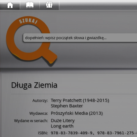
Wyszukaj w serwisie
Długa Ziemia
Terry Pratchett
(
1948
-
2015
)
Autorzy:
Stephen Baxter
Prószyński Media
(2013)
Wydawca:
Duże Litery
Wydane w seriach:
Long earth
ISBN:
978-83-7839-409-9
,
978-83-7961-275-