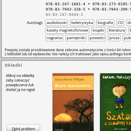
978-83-247-1681-4
978-83-273-0105-
978-83-7943-328-5
978-83-7943-399-
83-83-247-0444-2
Autotagi:
audiobooki
beletrystyka
biografie
CD
d
kasety magnetofonowe
książki
literatura
nagrania
pamiętniki
powieści
proza
pub
Powyżej zostały przedstawione dane zebrane automatycznie z treści 64 rekor
z bibliotek lub od wydawców. Nie należy ich traktować jako opisu jednego ko
Okładki
Kliknij na okładkę
żeby zobaczyć
powiększenie lub
dodać ją na regał.
Zgłoś problem