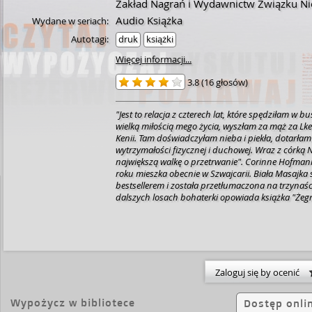
Zakład Nagrań i Wydawnictw Związku N
Audio Książka
Wydane w seriach:
Autotagi:
druk
książki
Więcej informacji...
3.8
(
16 głosów
)
"Jest to relacja z czterech lat, które spędziłam w 
wielką miłością mego życia, wyszłam za mąż za Lke
Kenii. Tam doświadczyłam nieba i piekła, dotarłam
wytrzymałości fizycznej i duchowej. Wraz z córką
największą walkę o przetrwanie". Corinne Hofma
roku mieszka obecnie w Szwajcarii. Biała Masajka s
bestsellerem i została przetłumaczona na trzynaśc
dalszych losach bohaterki opowiada książka "Żegn
Zaloguj się by ocenić
Wypożycz w bibliotece
Dostęp onli