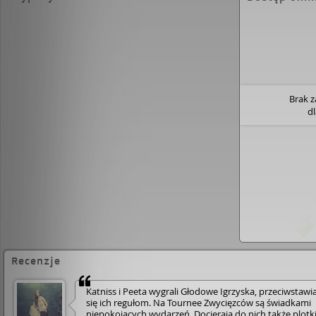
Brak 
d
Recenzje
Katniss i Peeta wygrali Głodowe Igrzyska, prze­ciws­tawi­a
się ich regułom. Na Tournee Zwycięzców są świadkami
niepokojących wydarzeń. Docierają do nich także plotki