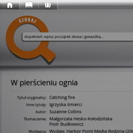
Wyszukaj w serwisie
W pierścieniu ognia
Catching fire
Tytuł oryginalny:
Igrzyska śmierci
Inne tytuły:
Suzanne Collins
Autor:
Małgorzata Hesko-Kołodzińska
Tłumaczenie:
Piotr Budkiewicz
Wydaw. Harbor Point Media Rodzina
(20
Wydawca: