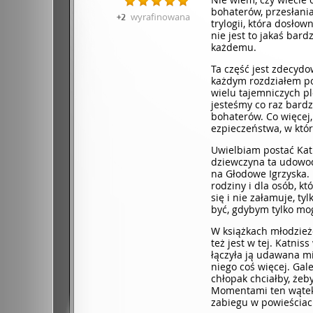
bohaterów, przesłania
wyrafinowana
+2
trylogii, która dosło
nie jest to jakaś bard
każdemu.
Ta część jest zdecydo
każdym rozdziałem po
wielu tajemniczych pl
jesteśmy co raz bardzi
bohaterów. Co więcej
ezpi­ecze­ństw­a, w któ
Uwielbiam postać Katn
dziewczyna ta udowodn
na Głodowe Igrzyska. P
rodziny i dla osób, k
się i nie załamuje, ty
być, gdybym tylko mo
W książkach młodzież
też jest w tej. Katnis
łączyła ją udawana mi
niego coś więcej. Gale
chłopak chciałby, żeby
Momentami ten wątek m
zabiegu w powieściac