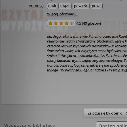
Autotagi:
druk
książki
powieści
proza
Więcej informacji...
4.5
(
49 głosów
)
Każdego roku w państwie Panem na zlecenie Kapito
relacjonuje reality show zwane Głodowymi Igrzys
czterech losowo wybranych nastolatków z każdego
śmiertelną walkę. Ich zwycięzca może być tylko je
śmierci" dwójka uczestników Katniss Everdeen i P
plany Kapitolu, wymuszając zwycięstwo obojga. Za
bohaterowie zapłacą cenę, jakiej się nie spodziewa
trylogii, "W pierścieniu ognia" Katniss i Peeta prz
obowiązkowego Tournee Zwycięzców, kiedy dowiaduj
zamieszek, do których przyczynił się ich zuchwały 
przygotowania do rocznicowych, 75. Głodowych Ig
bardziej niż zaskakujący obrót spraw... Bo Kapitol je
pragnie zemsty...
Zaloguj się by ocenić
Wypożycz w bibliotece
Dostęp onli