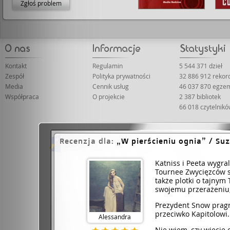
Zgłoś problem
Kontakt
Regulamin
5 544 371 dzieł
Zespół
Polityka prywatności
32 886 912 reko
Media
Cennik usług
46 037 870 egze
Współpraca
O projekcie
2 387 bibliotek
66 018 czytelnik
Recenzja dla:
W pierścieniu ognia
/ Suz
Projekt współfinansowany ze środków Unii 
Dotacje na inno
Katniss i Peeta wygral
Tournee Zwycięzców s
także plotki o tajnym
swojemu przerażeniu,
Prezydent Snow pragn
przeciwko Kapitolowi. 
Alessandra
Nie wiem, czy wiecie c