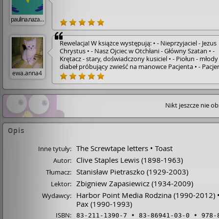
paulina.nazaruk
Rewelacja! W książce występują: • - Nieprzyjaciel - Jezus
Chrystus • - Nasz Ojciec w Otchłani - Główny Szatan • -
Krętacz - stary, doświadczony kusiciel • - Piołun - młody
diabeł próbujący zwieść na manowce Pacjenta • - Pacjen
ewa.anna4
człowiek kuszony przez diabła Piołuna • Krętacz udziela
różnych rad Piołunowi, zdradza techniki kuszenia. •
Oczywiście Szatan przegrywa i Piołunowi nie udaje się
zwieść Pacjenta. Czyż mogło być inaczej? • Chętnie
Nikt jeszcze nie o
przeczytałabym książkę. w której to ja jestem pacjente
Opis
The Screwtape letters
Toast
Inne tytuły:
Clive Staples Lewis
(1898-1963)
Autor:
Stanisław Pietraszko
(1929-2003)
Tłumacz:
Zbigniew Zapasiewicz
(1934-2009)
Lektor:
Harbor Point Media Rodzina
(1990-2012)
Wydawcy:
Pax
(1990-1993)
ISBN:
83-211-1390-7
83-86941-03-0
978-