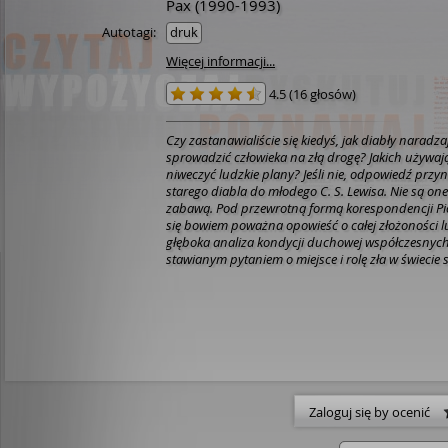
Pax
(1990-1993)
Autotagi:
druk
Więcej informacji...
4.5
(
16 głosów
)
Czy zastanawialiście się kiedyś, jak diabły naradza
sprowadzić człowieka na złą drogę? Jakich używaj
niweczyć ludzkie plany? Jeśli nie, odpowiedź przy
starego diabla do młodego C. S. Lewisa. Nie są one 
zabawą. Pod przewrotną formą korespondencji Pioł
się bowiem poważna opowieść o całej złożoności l
głęboka analiza kondycji duchowej współczesnych
stawianym pytaniem o miejsce i rolę zła w świeci
Boga. Clive Staples Lewis był nie tylko autorem pow
cenionym historykiem literatury, ale również głębo
człowiekiem, którego przemyślenia na temat ducho
utraciły do dziś nic ze swojej wartości. Warto wcią
przekonać się o sile wiary i pięknie płynącym z prz
chrześcijaństwa.
Zaloguj się by ocenić