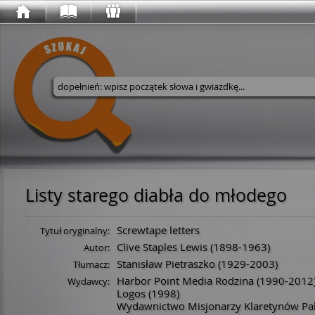
Wyszukaj w serwisie
Listy starego diabła do młodego
Screwtape letters
Tytuł oryginalny:
Clive Staples Lewis
(
1898
-
1963
)
Autor:
Stanisław Pietraszko
(
1929
-
2003
)
Tłumacz:
Harbor Point Media Rodzina
(1990-2012
Wydawcy:
Logos
(1998)
Wydawnictwo Misjonarzy Klaretynów Pa