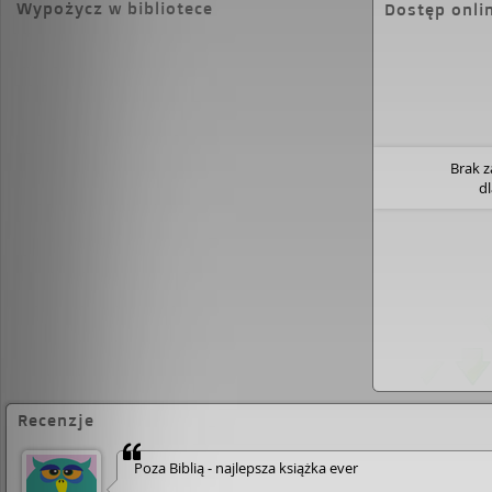
Wypożycz w bibliotece
Dostęp onli
Brak 
d
Recenzje
Poza Biblią - najlepsza książka ever