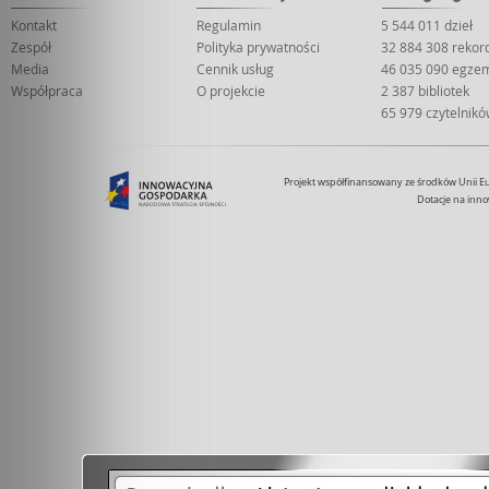
Kontakt
Regulamin
5 544 011 dzieł
Zespół
Polityka prywatności
32 884 308 reko
Media
Cennik usług
46 035 090 egze
Współpraca
O projekcie
2 387 bibliotek
65 979 czytelnik
Projekt współfinansowany ze środków Unii 
Dotacje na inno