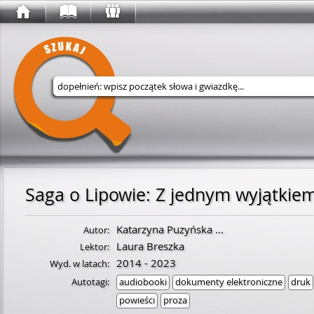
Wyszukaj w serwisie
Saga o Lipowie
:
Z jednym wyjątkie
Katarzyna Puzyńska
...
Autor:
Laura Breszka
Lektor:
2014 - 2023
Wyd. w latach:
Autotagi:
audiobooki
dokumenty elektroniczne
druk
powieści
proza