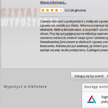
Więcej informacji...
4.2
(
26 głosów
)
Czwarty tom serii o policjantach z małej wsi Lipow
Lipowie nie zostało już śladu. Wiosna przejmuje ś
władanie. Kwitną kasztanowce, a na polach szumi 
zboże. Przy tej sprzyjającej aurze młodszy aspiran
zamierza nareszcie zmienić swoje życie i oświadcz
Nowakowskiej.Tymczasem w okolicach Lipowa um
kwiaciarka. Kobieta jest już wiekowa, jej śmierć po
wydaje się więc wcale podejrzana. Z jakiegoś pow
ratowniczka medyczna z karetki pogotowia wezwan
zmarłej nalega na natychmiastowe sprowadzenie p
okazuje się, że kobieta miała rację: kwiaciarka zost
zamordowana.Daniel Podgórski i komisarz Klemen
przed kolejnym trudnym zadaniem. Kto mógł życzy
samotnej starszej pani? Dlaczego wytatuował na je
Zaloguj się by ocenić
odcyfrowania napis? Co ma z tym wszystkim wspól
pary młodych ludzi sprzed ponad stu sześćdziesię
Wypożycz w bibliotece
Dostęp onli
wyjątkiem" to czwarty tom serii o policjantach z nie
Lipowo. To trzymające w napięciu klasyczne krymi
psychologiczne z mocnym tłem obyczajowym.
Naj
Saga
żeby polscy filmowcy wzięli się do ekranizacji pro
jedn
Puzyńskiej. Młodszy aspirant Daniel Podgórski i k
Kata
Klementyna Kopp to jeden z najbardziej intryguj