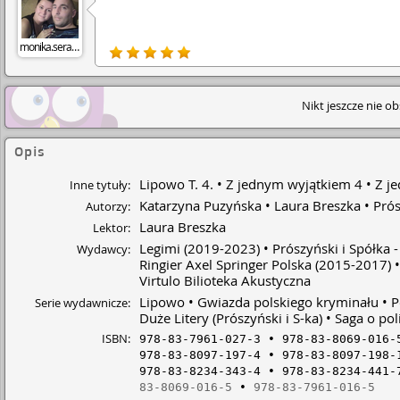
monika.serafin
Nikt jeszcze nie o
Opis
Lipowo T. 4.
Z jednym wyjątkiem 4
Z j
Inne tytuły:
Katarzyna Puzyńska
Laura Breszka
Pró
Autorzy:
Laura Breszka
Lektor:
Legimi
(2019-2023)
Prószyński i Spółka 
Wydawcy:
Ringier Axel Springer Polska
(2015-2017)
Virtulo Bilioteka Akustyczna
Lipowo
Gwiazda polskiego kryminału
P
Serie wydawnicze:
Duże Litery (Prószyński i S-ka)
Saga o pol
ISBN:
978-83-7961-027-3
978-83-8069-016-
978-83-8097-197-4
978-83-8097-198-
978-83-8234-343-4
978-83-8234-441-
83-8069-016-5
978-83-7961-016-5