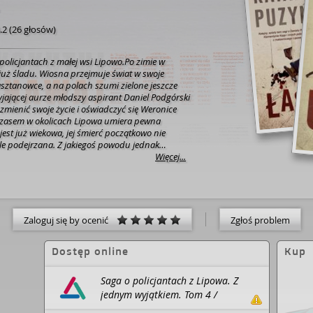
.2
(
26 głosów
)
 policjantach z małej wsi Lipowo.Po zimie w
 już śladu. Wiosna przejmuje świat w swoje
sztanowce, a na polach szumi zielone jeszcze
zyjającej aurze młodszy aspirant Daniel Podgórski
zmienić swoje życie i oświadczyć się Weronice
zasem w okolicach Lipowa umiera pewna
 jest już wiekowa, jej śmierć początkowo nie
ale podejrzana. Z jakiegoś powodu jednak
na z karetki pogotowia wezwanej przez sąsiadkę
Więcej...
natychmiastowe sprowadzenie policji. Szybko
eta miała rację: kwiaciarka została
 Podgórski i komisarz Klementyna Kopp stają
dnym zadaniem. Kto mógł życzyć śmierci
ani? Dlaczego wytatuował na jej piersi trudny do
Zaloguj się by ocenić
Zgłoś problem
? Co ma z tym wszystkim wspólnego historia
 sprzed ponad stu sześćdziesięciu lat?„Z jednym
Dostęp online
Kup
y tom serii o policjantach z niewielkiej wsi
ce w napięciu klasyczne kryminały
mocnym tłem obyczajowym.
Najwyższy już czas,
Saga o policjantach z Lipowa. Z
y wzięli się do ekranizacji prozy Katarzyny
jednym wyjątkiem. Tom 4 /
 aspirant Daniel Podgórski i komisarz
Katarzyna Puzyńska / Prószyński
 jeden z najbardziej intrygujących duetów