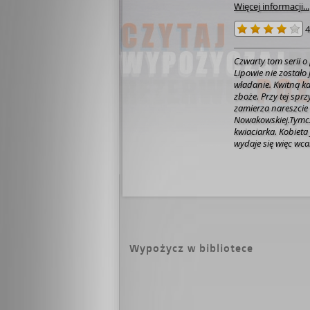
Więcej informacji...
4
Czwarty tom serii o
Lipowie nie zostało
władanie. Kwitną ka
zboże. Przy tej spr
zamierza nareszcie 
Nowakowskiej.Tymc
kwiaciarka. Kobieta
wydaje się więc wc
ratowniczka medycz
zmarłej nalega na 
okazuje się, że kobi
zamordowana.Daniel
przed kolejnym tru
samotnej starszej p
odcyfrowania napis
pary młodych ludzi
Wypożycz w bibliotece
wyjątkiem" to czwart
Lipowo. To trzymają
psychologiczne z 
żeby polscy filmowc
Puzyńskiej. Młodszy
Klementyna Kopp to