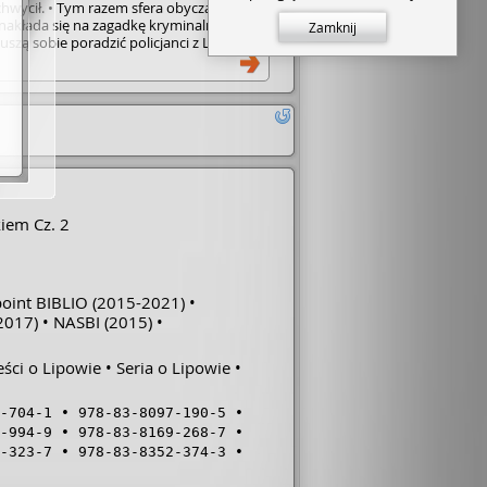
hwycił. • Tym razem sfera obyczajowa
nakłada się na zagadkę kryminalną, z
Zamknij
szą sobie poradzić policjanci z Lipowa
na komisarz Klementyna. • Płodność
 zdaje się nie mieć granic. Lipowo,
Żabie Doły w czwartej odsłonie na
 tomu, to kolejna wycieczka w słodkie
 w rzeki coli wypijanej przez Klementynę
jonalne Daniela. Bardzo ciekawy motyw
 ciągnące się jak flaki z olejem śledztwo.
 na książki Puzyńskiej trzeba ustawiać się
ie kolejki. Kiedy bowiem przeczyta się już
a przeczytać i wszystkie kolejne.
iem Cz. 2
oint BIBLIO
(2015-2021)
2017)
NASBI
(2015)
ści o Lipowie
Seria o Lipowie
-704-1
978-83-8097-190-5
-994-9
978-83-8169-268-7
-323-7
978-83-8352-374-3