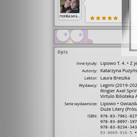
monika.serafin
Opis
Lipowo T. 4.
Z j
Inne tytuły:
Katarzyna Puzyń
Autorzy:
Laura Breszka
Lektor:
Legimi
(2019-202
Wydawcy:
Ringier Axel Spri
Virtulo Bilioteka
Lipowo
Gwiazda
Serie wydawnicze:
Duże Litery (Prósz
ISBN:
978-83-7961-027
978-83-8097-197
978-83-8234-343
83-8069-016-5