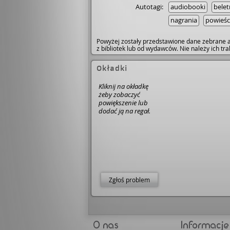
Autotagi:
audiobooki
belet
nagrania
powieśc
Powyżej zostały przedstawione dane zebrane a
z bibliotek lub od wydawców. Nie należy ich t
Okładki
Kliknij na okładkę
żeby zobaczyć
powiększenie lub
dodać ją na regał.
Zgłoś problem