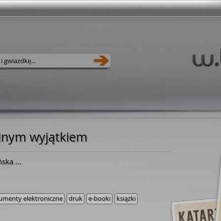
dnym wyjątkiem
ńska
...
umenty elektroniczne
druk
e-booki
książki