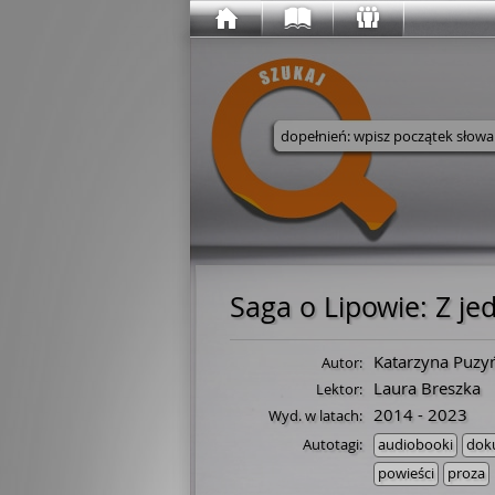
Wyszukaj w serwisie
Saga o Lipowie
:
Z je
Katarzyna Puzy
Autor:
Laura Breszka
Lektor:
2014 - 2023
Wyd. w latach:
Autotagi:
audiobooki
dok
powieści
proza