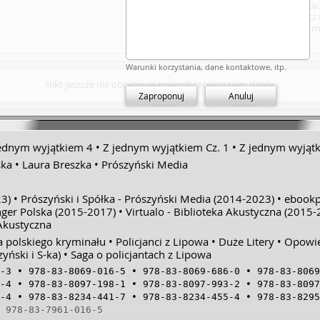
ponownie mnie zac
zahacza, czy wręcz 
którą tym razem mu
Dumna_i_Uprzedzona
oraz charyzmatycz
pisarska Puzyńskiej
Brodnica i kolonia 
Warunki korzystania, dane kontaktowe, itp.
kartach obszernego
Nikt jeszcze nie obserwuje nowych recenzji tego dzieła.
wypieki pani Marii,
Zaproponuj
Anuluj
oraz rozterki emoc
szachowy i mozolne,
• Nie dziwi fakt, że
w bibliotece w dług
pierwszy tom, trzeb
ednym wyjątkiem 4
Z jednym wyjątkiem Cz. 1
Z jednym wyjątk
ska
Laura Breszka
Prószyński Media
3)
Prószyński i Spółka - Prószyński Media
(2014-2023)
ebookp
nger Polska
(2015-2017)
Virtualo - Biblioteka Akustyczna
(2015-
 Akustyczna
 polskiego kryminału
Policjanci z Lipowa
Duże Litery
Opowie
yński i S-ka)
Saga o policjantach z Lipowa
-3
978-83-8069-016-5
978-83-8069-686-0
978-83-8069
-4
978-83-8097-198-1
978-83-8097-993-2
978-83-8097
-4
978-83-8234-441-7
978-83-8234-455-4
978-83-8295
978-83-7961-016-5