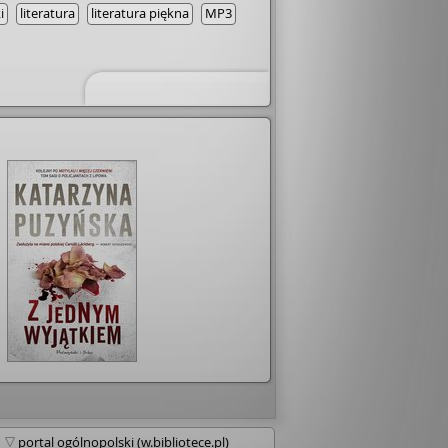
i
literatura
literatura piękna
MP3