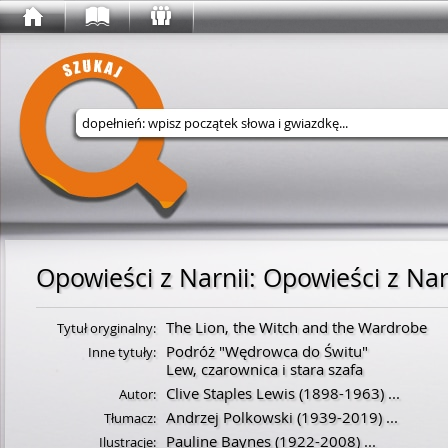
Wyszukaj w serwisie
Opowieści z Narnii
:
Opowieści z Nar
The Lion, the Witch and the Wardrobe
Tytuł oryginalny:
Podróż "Wędrowca do Świtu"
Inne tytuły:
Lew, czarownica i stara szafa
Clive Staples Lewis
(
1898
-
1963
)
...
Autor:
Andrzej Polkowski
(
1939
-
2019
)
...
Tłumacz:
Pauline Baynes
(
1922
-
2008
)
...
Ilustracje: