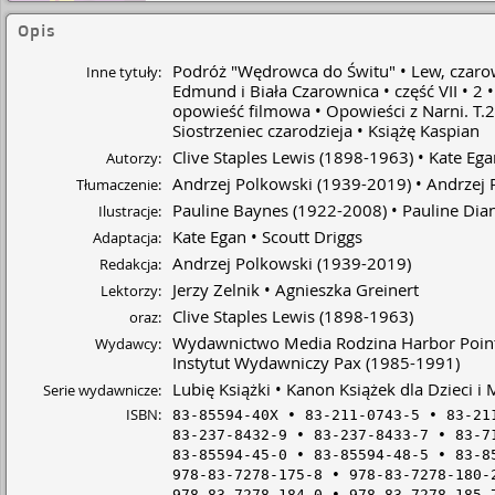
Opis
Podróż "Wędrowca do Świtu"
Lew, czarow
Inne tytuły:
Edmund i Biała Czarownica
część VII
2
opowieść filmowa
Opowieści z Narni. T.2
Siostrzeniec czarodzieja
Książę Kaspian
Clive Staples Lewis
(1898-1963)
Kate Ega
Autorzy:
Andrzej Polkowski
(1939-2019)
Andrzej 
Tłumaczenie:
Pauline Baynes
(1922-2008)
Pauline Dia
Ilustracje:
Kate Egan
Scoutt Driggs
Adaptacja:
Andrzej Polkowski
(1939-2019)
Redakcja:
Jerzy Zelnik
Agnieszka Greinert
Lektorzy:
Clive Staples Lewis
(1898-1963)
oraz:
Wydawnictwo Media Rodzina Harbor Poin
Wydawcy:
Instytut Wydawniczy Pax
(1985-1991)
Lubię Książki
Kanon Książek dla Dzieci i 
Serie wydawnicze:
ISBN:
83-85594-40X
83-211-0743-5
83-21
83-237-8432-9
83-237-8433-7
83-7
83-85594-45-0
83-85594-48-5
83-8
978-83-7278-175-8
978-83-7278-180-
978-83-7278-184-0
978-83-7278-185-