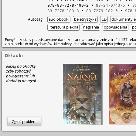
978-83-7278-490-2
83-24-0743-5
8
83-7278-183-3
83-7279-182-6
978-
Autotagi:
audiobooki
beletrystyka
CD
dokumenty el
literatura piękna
nagrania
opowiadania
po
Powyżej zostały przedstawione dane zebrane automatycznie z treści 157 reko
z bibliotek lub od wydawców. Nie należy ich traktować jako opisu jednego ko
Okładki
Kliknij na okładkę
żeby zobaczyć
powiększenie lub
dodać ją na regał.
Zgłoś problem