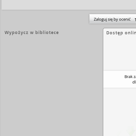
stronicach książki... [źródło: okładka].
Zaloguj się by ocenić
Wypożycz w bibliotece
Dostęp onli
Brak 
d