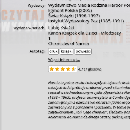
Wydawnictwo Media Rodzina Harbor Poi
Wydawcy:
Egmont Polska
(2005)
Świat Książki
(1996-1997)
Instytut Wydawniczy Pax
(1985-1991)
Lubię Książki
Wydane w seriach:
Kanon Książek dla Dzieci i Młodzieży
1
Chronicles of Narnia
Autotagi:
druk
książki
powieści
Więcej informacji...
4.7
(
7 głosów
)
Narnia to pełna uroku i niezwykłych tajemnic krai
młodych ludzi próbuje uratować przed siłami wład
i opisał w siedmiotomowym cyklu „Opowieści z Narn
(1898 – 1963), profesor uniwersytetu w Cambridg
zapamiętanym z dzieciństwa obrazem fauna idąc
zaśnieżony las z parasolem i paczkami. W tomie piątym,
zatytułowanym „Koń i jego chłopiec”, śledzimy pas
Kalormenu do Narnii dzielnego Szasty, pięknej księ
mówiących koni: Briego i Hwin. Kim naprawdę jest S
krąży wciąż wokół uciekinierów, odkrywamy dopier