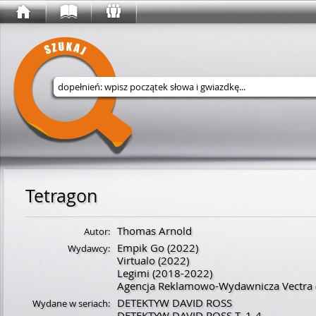
Wyszukaj w serwisie
Tetragon
Thomas Arnold
Autor:
Empik Go
(2022)
Wydawcy:
Virtualo
(2022)
Legimi
(2018-2022)
Agencja Reklamowo-Wydawnicza Vectra
DETEKTYW DAVID ROSS
Wydane w seriach:
DETEKTYW DAVID ROSS T. 1-4