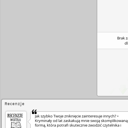
po zniknięciu samego kapitana - Arthura Goldwyn
zaczynają zadawać sobie pytanie: co tak naprawdę
Brak 
d
Recenzje
Jak szybko Twoje zniknięcie zainteresuje innych? •
Kryminały od lat zaskakują mnie swoją skomplikowaną
formą, która potrafi skutecznie zwodzić czytelnika i