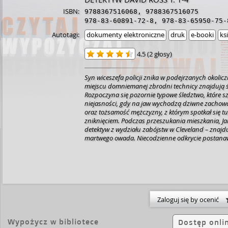
ISBN:
9788367516068
,
9788367516075
978-83-60891-72-8
,
978-83-65950-75-
Autotagi:
dokumenty elektroniczne
druk
e-booki
ks
4.5
(
2 głosy
)
Syn wiceszefa policji znika w podejrzanych okolic
miejscu domniemanej zbrodni technicy znajdują śl
Rozpoczyna się pozornie typowe śledztwo, które s
niejasności, gdy na jaw wychodzą dziwne zachowa
oraz tożsamość mężczyzny, z którym spotkał się t
zniknięciem. Podczas przeszukania mieszkania, James Adams –
detektyw z wydziału zabójstw w Cleveland – znajd
martwego owada. Niecodzienne odkrycie postana
entomologiem, który uświadamia mu, że przypadki 
samym czasie młodszy kolega Adamsa zza ściany -
Ross - zostaje przydzielony do zbadania zwłok p
kolejowym magazynie. Wszystko wskazuje na to, że 
od kilku miesięcy, ale nikt nie potrafi wyjaśnić, jak 
Podczas sekcji patolog znajduje w ciele nieboszczy
które składem przypominają jad pewnego pajęczak
Zaloguj się by ocenić
przypuszczają, że z dnia na dzień pozostaje coraz
każdy ich krok jest poddawany skrupulatnej analiz
Wypożycz w bibliotece
Dostęp onli
pojęcia, o jaką stawkę toczy się gra, w którą ktoś k