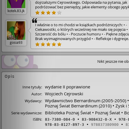
dojrzalszymi Cejrowskiego. Odpowiada na pytania, jak
podróżować bez pieniędzy, jakie elementy obcego języ
kotek.83.jk
opanować przed podróżą i co z sobą zabrać. Opowiada
podróżach no-inclusive i o tym, ile wnoszą w nasze życie
jak wiele można się dzięki nim naiczyć - o sobie, o innyc
I właśnie o to mi chodzi w książkach podróżniczych: • -
świecie.
Ciekawostki, o których wcześniej nie miało się pojęcia • 
Szczerość do bólu • - Poczucie humoru • - Piękne zdjęcia
Brak wyimaginowanych przygód • - Refleksje i dygresje
gosia93
autora • - Nutka ironii • I przede wszystkim w tekście idz
wyczuć" miłość i pasję podróżowania:)
Nikt jeszcze nie o
Opis
wydanie II poprawione
Inne tytuły:
Wojciech Cejrowski
Autor:
Wydawnictwo Bernardinum
(2005-2050)
Wydawcy:
Poznaj Świat Bernardinum
(2010)
Zysk i
Biblioteka Poznaj Świat
Poznaj Świat
Bo
Serie wydawnicze:
ISBN:
83-7380-084-0
83-908432-0-X
978-
978-83-8127-897-3
978837380900
8