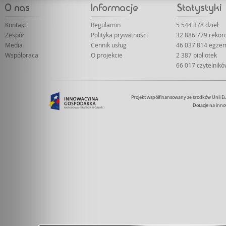
Kontakt
Regulamin
5 544 378 dzieł
Zespół
Polityka prywatności
32 886 779 reko
Media
Cennik usług
46 037 814 egze
Współpraca
O projekcie
2 387 bibliotek
66 017 czytelnik
Projekt współfinansowany ze środków Unii 
Dotacje na inno