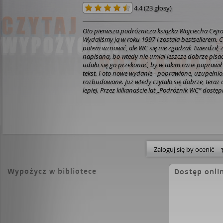
4.4
(
23 głosy
)
Oto pierwsza podróżnicza książka Wojciecha Cejr
Wydaliśmy ją w roku 1997 i została bestsellerem. C
potem wznowić, ale WC się nie zgadzał. Twierdził, że
napisana, bo wtedy nie umiał jeszcze dobrze pisa
udało się go przekonać, by w takim razie poprawił
tekst. I oto nowe wydanie - poprawione, uzupełnio
rozbudowane. Już wtedy czytało się dobrze, teraz c
lepiej. Przez kilkanaście lat „Podróżnik WC” dostęp
wyłącznie na aukcjach internetowych, gdzie sprz
kilkaset złotych za sztukę. To zdecydowanie za dużo
mnie zaczęło boleć. Ale jednocześnie wstydziłem si
bo dziś już większości tamtych historii w ogóle by
opowiedział! Są krępujące. I może to jest prawdziw
książki - opowieści krępujące autora. [opis wydawc
Zaloguj się by ocenić
Wypożycz w bibliotece
Dostęp onli