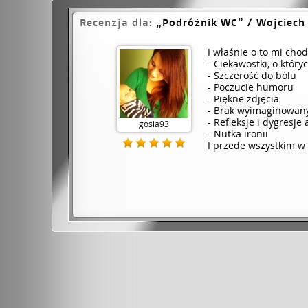
Recenzja dla:
Podróżnik WC
/ Wojciech
I właśnie o to mi cho
- Ciekawostki, o który
- Szczerość do bólu
- Poczucie humoru
- Piękne zdjęcia
- Brak wyimaginowan
- Refleksje i dygresje
gosia93
- Nutka ironii
I przede wszystkim w 