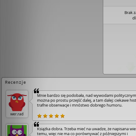
Brak 
d
Recenzje
Mnie bardzo się podobała, nad wywodami politycznym
można po prostu przejść dalej, a tam dalej: ciekawe hist
trafne obserwacje i mnóstwo dobrego humoru.
wer.rad
Książka dobra. Trzeba mieć na uwadze, że napisana wiel
temu, więc nie ma co porównywać z późniejszymi i