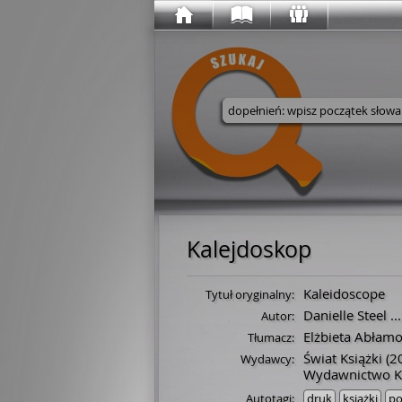
Wyszukaj w serwisie
Kalejdoskop
Kaleidoscope
Tytuł oryginalny:
Danielle Steel
...
Autor:
Elżbieta Abłam
Tłumacz:
Świat Książki
(2
Wydawcy:
Wydawnictwo Ks
Autotagi:
druk
książki
po