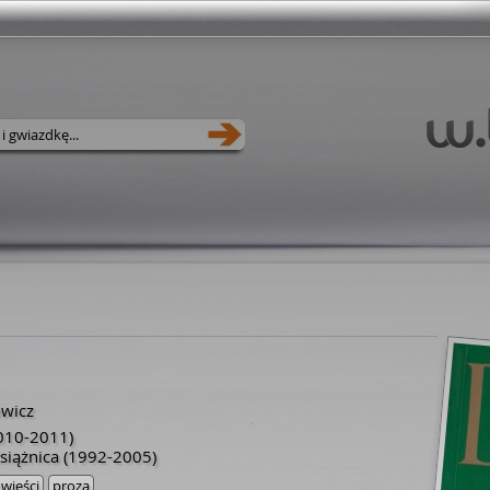
owicz
010-2011)
iążnica
(1992-2005)
wieści
proza