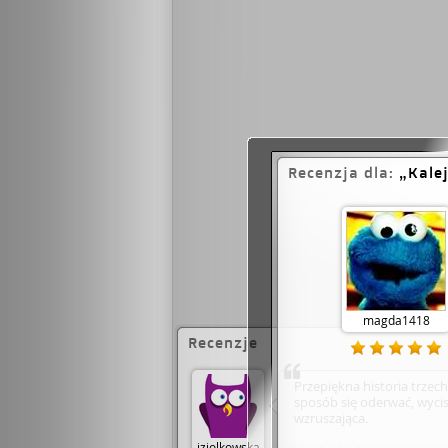
Recenzja dla:
Kale
magda1418
Recenzje
Przepiękna historia trzech 
sposób się oderwać, wycis
wzruszająca.
jziolkowska