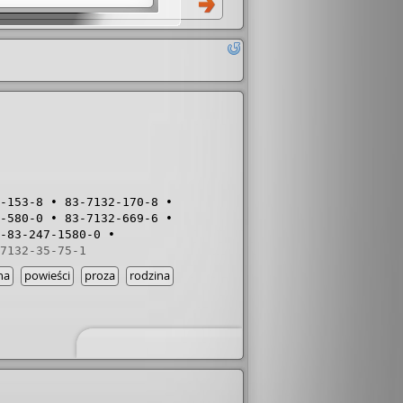
-153-8
83-7132-170-8
-580-0
83-7132-669-6
-83-247-1580-0
7132-35-75-1
na
powieści
proza
rodzina