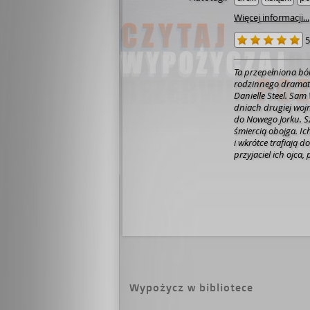
Więcej informacji...
5
Ta przepełniona bó
rodzinnego dramatu
Danielle Steel. Sam
dniach drugiej wojn
do Nowego Jorku. Sz
śmiercią obojga. Ic
i wkrótce trafiają 
przyjaciel ich ojca
i poleca mu, aby j
śledztwo...
Wypożycz w bibliotece