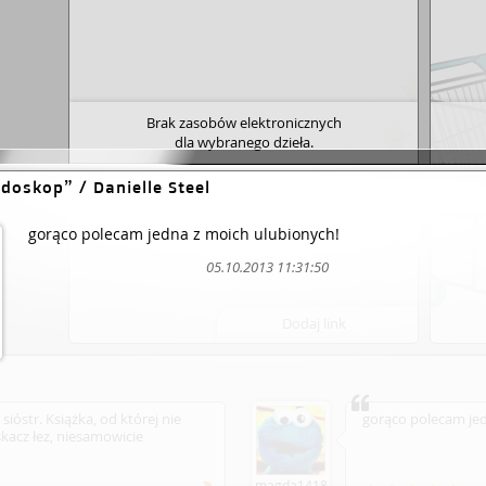
Brak zasobów elektronicznych
dla wybranego dzieła.
jdoskop
/ Danielle Steel
gorąco polecam jedna z moich ulubionych!
05.10.2013 11:31:50
Dodaj link
sióstr. Książka, od której nie
gorąco polecam jed
kacz łez, niesamowicie
magda1418