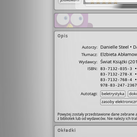
Opis
Danielle Steel
Da
Autorzy:
Elżbieta Abłamow
Tłumacz:
Świat Książki
(20
Wydawcy:
ISBN:
83-7132-035-3
83-7132-278-X
83-7132-768-4
978-83-247-2367
Autotagi:
beletrystyka
dok
zasoby elektronicz
Powyżej zostały przedstawione dane zebrane a
z bibliotek lub od wydawców. Nie należy ich t
Okładki