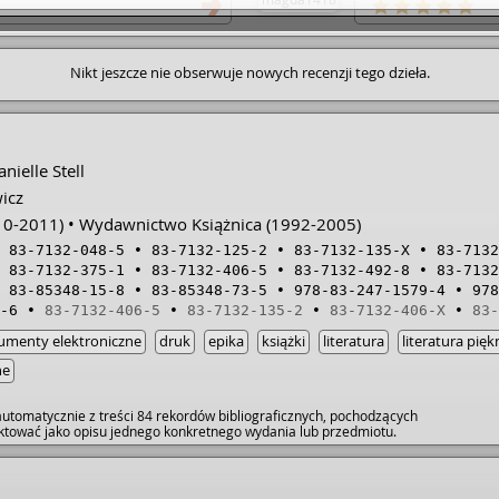
Nikt jeszcze nie obserwuje nowych recenzji tego dzieła.
nielle Stell
icz
10-2011)
Wydawnictwo Książnica
(1992-2005)
83-7132-048-5
83-7132-125-2
83-7132-135-X
83-7132
83-7132-375-1
83-7132-406-5
83-7132-492-8
83-7132
83-85348-15-8
83-85348-73-5
978-83-247-1579-4
978
-6
83-7132-406-5
83-7132-135-2
83-7132-406-X
83-
umenty elektroniczne
druk
epika
książki
literatura
literatura pięk
ne
utomatycznie z treści 84 rekordów bibliograficznych, pochodzących
raktować jako opisu jednego konkretnego wydania lub przedmiotu.