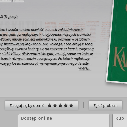
.0
(
3 głosy
)
lem i współczuciem powieść o trzech zakładniczkach
 jest jedną z najlepszych i najpopularniejszych powieści
 Walker, młody żołnierz amerykański, poznaje w ostatnich
y światowej piękną Francuzkę, Solange, i zabiera ją z sobą
częśliwy związek kończy się po czternastu latach tragiczną
h córki: Hilary, Aleksandra i Megan, zostają same na świecie
do trzech różnych rodzin zastępczych. Po latach najbliższy
, przejęty losem dziewcząt, wynajmuje prywatnego detektywa
e odnalazł. Rozpoczyna się pełne nieoczekiwanych wydarzeń
Więcej...
Zaloguj się by ocenić
Zgłoś problem
Dostęp online
Kup