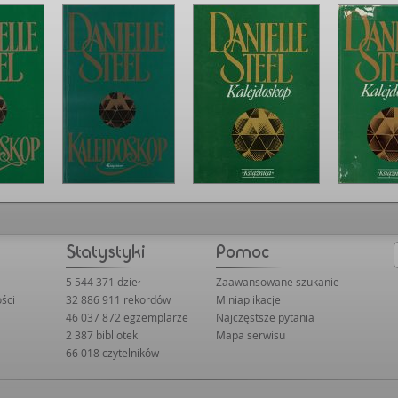
5 544 371 dzieł
Zaawansowane szukanie
ści
32 886 911 rekordów
Miniaplikacje
46 037 872 egzemplarze
Najczęstsze pytania
2 387 bibliotek
Mapa serwisu
66 018 czytelników