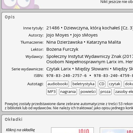
Nikt jeszcze nie o
Opis
21486
Dziewczyna, którą kochałeś [Cz. 3
Inne tytuły:
Jojo Moyes
Jojo sMoyes
Autorzy:
Nina Dzierżawska
Katarzyna Malita
Tłumaczenie:
Bożena Furczyk
Lektor:
Społeczny Instytut Wydawniczy Znak
(201
Wydawcy:
Osobom Niepełnosprawnym Larix im. Hen
Czytak Larix
Między Słowami
Między S
Serie wydawnicze:
ISBN:
978-83-240-2757-6
978-83-240-4759-
Autotagi:
audiobooki
beletrystyka
CD
czytak
doku
MP3
nagrania
powieści
proza
zasoby el
Powyżej zostały przedstawione dane zebrane automatycznie z treści 53 rekor
z bibliotek lub od wydawców. Nie należy ich traktować jako opisu jednego ko
Okładki
Kliknij na okładkę