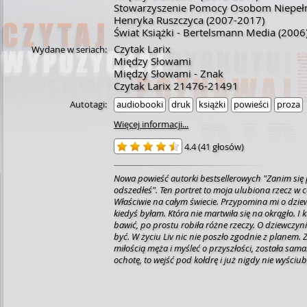
Stowarzyszenie Pomocy Osobom Niepeł
Henryka Ruszczyca
(2007-2017)
Świat Książki - Bertelsmann Media
(2006
Czytak Larix
Wydane w seriach:
Między Słowami
Między Słowami - Znak
Czytak Larix 21476-21491
Autotagi:
audiobooki
druk
książki
powieści
proza
Więcej informacji...
4.4
(
41 głosów
)
Nowa powieść autorki bestsellerowych "Zanim się p
odszedłeś". Ten portret to moja ulubiona rzecz w
Właściwie na całym świecie. Przypomina mi o dziew
kiedyś byłam. Która nie martwiła się na okrągło. I k
bawić, po prostu robiła różne rzeczy. O dziewczyn
być. W życiu Liv nic nie poszło zgodnie z planem. Z
miłością męża i myśleć o przyszłości, została sama
ochotę, to wejść pod kołdrę i już nigdy nie wyściub
Wypić o jeden kieliszek wina za dużo i zapomnieć 
komornika i mężczyźnie, który miał być spełnienie
bez słowa. Jedyne, co pomaga jej przetrwać, to por
zaręczynowy prezent. Najcenniejsza rzecz, jaką ma.