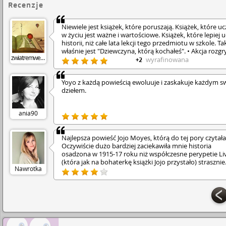
Recenzje
Niewiele jest książek, które poruszają. Książek, które uc
w życiu jest ważne i wartościowe. Książek, które lepiej 
historii, niż całe lata lekcji tego przedmiotu w szkole. Ta
właśnie jest "Dziewczyna, którą kochałeś". • Akcja rozg
zwiatremwewlosach
się dwutorowo. • Z jednej strony poznajemy Liv - młod
wyrafinowana
+2
wdowę, która mieszka w nowoczesnym, szklanym dom
Ma wspomnienia i przeszłość, o której nie może zapom
Yoyo z każdą powieścią ewoluuje i zaskakuje każdym 
Ma komornika na karku i obraz, który jest ulubioną rze
dziełem.
w jej domu. Portret "Dziewczyny, którą kochałeś" to pr
od zmarłego męża, przypominający jej o dziewczynie, k
sama kiedyś była. • Z drugiej strony cofamy się w czasie
ania90
cały wiek i poznajemy Sophie - kobietę, która znajduje s
na portrecie, a którą namalował ukochany mąż. Jest to
historia ukazująca czasy wojny, życie pod okupacją
Najlepsza powieść Jojo Moyes, którą do tej pory czytał
niemiecką, trudne rozstania i walkę o siebie, bliskich, a 
Oczywiście dużo bardziej zaciekawiła mnie historia
o obcych sobie ludzi. Historię pokazującą czym jest
osadzona w 1915-17 roku niż współczesne perypetie Liv
człowieczeństwo. • Czy losy tych dwóch kobiet mogą si
(która jak na bohaterkę książki Jojo przystało) strasznie
połączyć? Tak! I to właśnie za sprawą obrazu, o który p
Nawrotka
mnie irytowała :)
długich latach upominają się spadkobiercy. Kto jest jeg
właścicielem, po czyjej stronie stoi prawo? Czy obraz zo
zrabowany w czasie wojny czy podarowany? • Niesamo
i wciągająca fabuła. Jest to jedna z tych nielicznych ksią
które się przeżywa i zapamiętuje na długo, które trzeba
przeczytać.