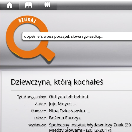
Wyszukaj w serwisie
Dziewczyna, którą kochałeś
Girl you left behind
Tytuł oryginalny:
Jojo Moyes
...
Autor:
Nina Dzierżawska
...
Tłumacz:
Bożena Furczyk
Lektor:
Społeczny Instytut Wydawniczy Znak
(20
Wydawcy:
Między Słowami -
(2012-2017)