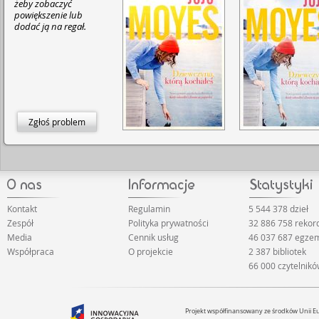
żeby zobaczyć
powiększenie lub
dodać ją na regał.
Zgłoś problem
Kontakt
Regulamin
5 544 378 dzieł
Zespół
Polityka prywatności
32 886 758 reko
Media
Cennik usług
46 037 687 egze
Współpraca
O projekcie
2 387 bibliotek
66 000 czytelnik
Projekt współfinansowany ze środków Unii 