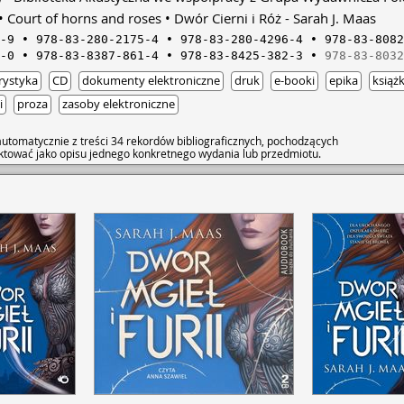
problemami, które
dowiaduje się bowi
Court of horns and roses
Dwór Cierni i Róż - Sarah J. Maas
niebezpieczeństwie.
-9
978-83-280-2175-4
978-83-280-4296-4
978-83-8082
nim wróg silniejsz
-0
978-83-8387-861-4
978-83-8425-382-3
978-83-8032
zdecydować. komu z
chcąc ją chronić, c
rystyka
CD
dokumenty elektroniczne
druk
e-booki
epika
książk
umową i porywa ją 
rezydencji. • Możn
i
proza
zasoby elektroniczne
wątki – związany z
poznawaniem siebi
utomatycznie z treści 34 rekordów bibliograficznych, pochodzących
tożsamości w tym 
raktować jako opisu jednego konkretnego wydania lub przedmiotu.
które mogą zaważyć 
nowym niebezpiecz
– dziewczyna uczy 
możliwości. W drug
niebezpieczeństwa
w żyłach, ale nigdy
bierze udział Feyra
pomocą innych met
miłosnego, który je
pewnie nie będzie
premierze powieści 
uwielbienia dla j
książki jest fakt, ż
rozwija się powoli 
sztuczne. Czytelnik
nie może się wręcz 
wyznania miłości cz