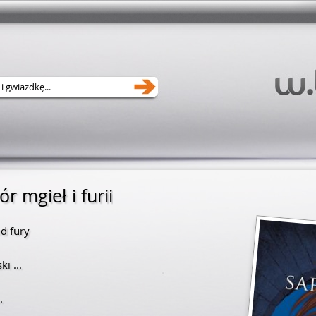
r mgieł i furii
nd fury
ski
...
.