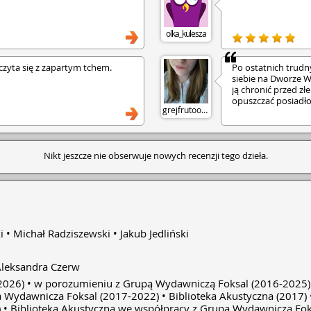
olka_kulesza
czyta się z zapartym tchem.
Po ostatnich trud
siebie na Dworze 
ją chronić przed zł
opuszczać posiadłoś
grejfrutoowa
ignorować fakt, że
tygodni. W dniu ślu
się, nie wie, czy p
myślach o pomoc, le
Nikt jeszcze nie obserwuje nowych recenzji tego dzieła.
odpowie Rhysand, 
i furii Sarah J. Ma
cierni i róż. Główn
Feyra. Dzięki pier
lepiej zrozumieć, co
jak fałszywie wypad
stała się nieśmier
i
Michał Radziszewski
Jakub Jedliński
ciele i w nowej rol
tym, do czego zosta
umie zacząć żyć tak
leksandra Czerw
chce, by była bezpi
Mężczyzna nie widz
2026)
w porozumieniu z Grupą Wydawniczą Foksal
(2016-2025)
Dziewczyna zostaje
a Wydawnicza Foksal
(2017-2022)
Biblioteka Akustyczna
(2017)
• Akcja skupia się n
)
Biblioteka Akustyczna we współpracy z Grupa Wydawnicza Fok