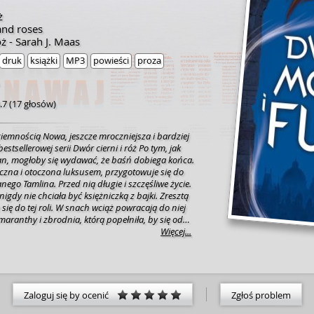
ż
and roses
ż - Sarah J. Maas
druk
książki
MP3
powieści
proza
.7
(
17 głosów
)
iemnością Nowa, jeszcze mroczniejsza i bardziej
tsellerowej serii Dwór cierni i róż Po tym, jak
ian, mogłoby się wydawać, że baśń dobiega końca.
czna i otoczona luksusem, przygotowuje się do
ego Tamlina. Przed nią długie i szczęśliwe życie.
nigdy nie chciała być księżniczką z bajki. Zresztą
 się do tej roli. W snach wciąż powracają do niej
aranthy i zbrodnia, którą popełniła, by się od
nący zapewnić jej bezpieczeńtwo Tamlin próbuje
Więcej...
tej klatce. W jej nowym nieśmiertelnym ciele
rych dziewczyna nie umie opanować. W dodatku o
gu upomina się największy wróg Tamlina -
woru Nocy. Zwabioną podstępem Feyrę raz w
ok jego niebezpiecznego królestwa. To pewne, że
Zaloguj się by ocenić
Zgłoś problem
dzie chciał wykorzystać ją do swoich celów.