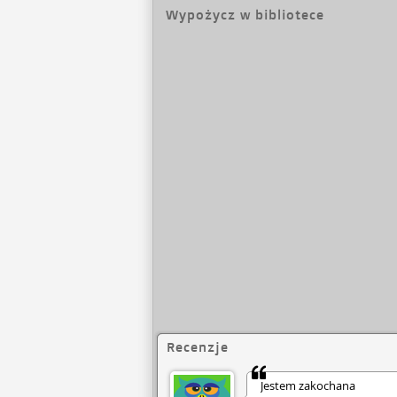
Chyba że... to nie 
Wypożycz w bibliotece
Na Dworze Wiosny r
ma przed ukochaną c
to, by ją chronić? 
wojny tak groźnej 
może ufać. Stawką je
magicznym świecie f
niż wrogowie. Nowa,
odsłona bestsellerow
odkryjesz wszystkic
Recenzje
Jestem zakochana