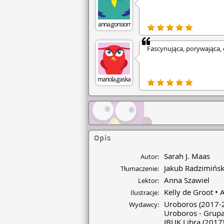
anna.gonsiorr
Fascynująca, porywająca, 
mariola.gaska
Opis
Sarah J. Maas
Autor:
Jakub Radzimińsk
Tłumaczenie:
Anna Szawiel
Lektor:
Kelly de Groot
A
Ilustracje:
Uroboros
(2017-
Wydawcy:
Uroboros - Grup
IBUK Libra
(2017