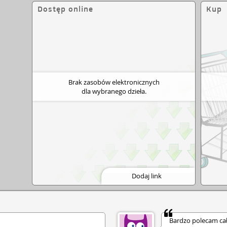
Rhysand jest tym, kogo Feyra powinna się obawiać.
Dostęp online
Kup
ównież bowiem nie jest bezpiecznie, a sam Tamlin
oraz więcej tajemnic. Czy rzeczywiście tylko po
Gdy nad Prythian i krainę ludzi nadciąga widmo
jak żadna dotąd, Feyra musi zdecydować, komu
st życie jej rodziny i losy całego świata. A w
ae przyjaciele potrafią być bardziej niebezpieczni
 jeszcze mroczniejsza i bardziej zmysłowa
ej serii Dwór cierni i róż! Nie zaśniesz, nim nie
h sekretów!
Brak zasobów elektronicznych
dla wybranego dzieła.
Dodaj link
Bardzo polecam całą