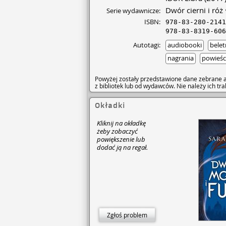
Dwór cierni i róż
Serie wydawnicze:
ISBN:
978-83-280-2141
978-83-8319-606
Autotagi:
audiobooki
belet
nagrania
powieśc
Powyżej zostały przedstawione dane zebrane a
z bibliotek lub od wydawców. Nie należy ich t
Okładki
Kliknij na okładkę
żeby zobaczyć
powiększenie lub
dodać ją na regał.
Zgłoś problem