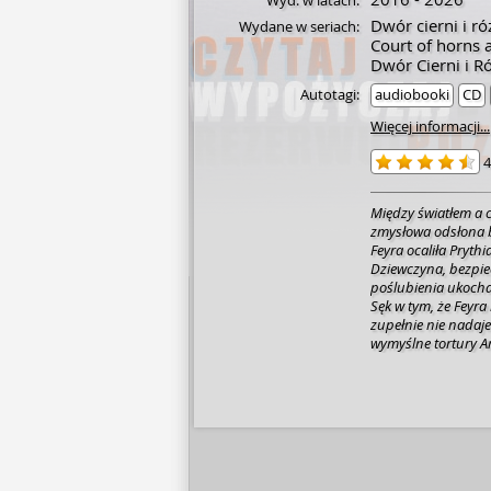
Wyd. w latach:
Dwór cierni i ró
Wydane w seriach:
Court of horns 
Dwór Cierni i Ró
Autotagi:
audiobooki
CD
Więcej informacji...
4
Między światłem a c
zmysłowa odsłona bes
Feyra ocaliła Pryth
Dziewczyna, bezpie
poślubienia ukochan
Sęk w tym, że Feyra 
zupełnie nie nadaje
wymyślne tortury Am
nich uwolnić. Prag
zamknąć Feyrę w zło
drzemią moce, któ
spłatę swojego dłu
Rhysand, Książę D
miesiącu okrywa mr
władca ciemności bę