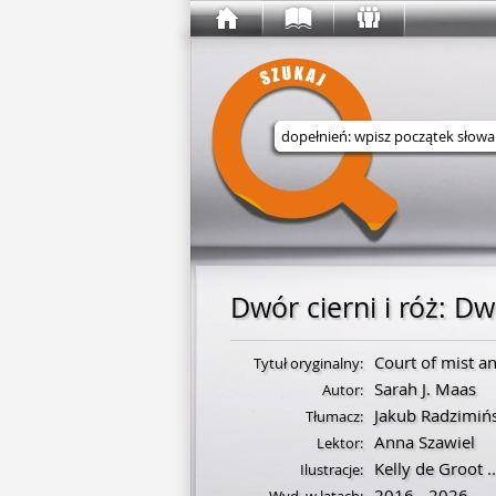
Wyszukaj w serwisie
Dwór cierni i róż
:
Dwó
Court of mist a
Tytuł oryginalny:
Sarah J. Maas
Autor:
Jakub Radzimiń
Tłumacz:
Anna Szawiel
Lektor:
Kelly de Groot
..
Ilustracje:
2016 - 2026