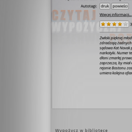
Autotagi:
druk
powieści
Więcej informacji...
3
Zwłoki pięknej młod
zdradzają żadnych
sądowa Kat Novak 
narkotyki. Numer t
dłoni zmarłej prow
zaprzecza, by mia
rejonie Bostonu zost
umiera kolejna ofi
wytwarzany przez C
śmierci mogą być 
wpływowego obywate
uświadamia sobie, ż
bliżej, niż mogłaby
Wypożycz w bibliotece