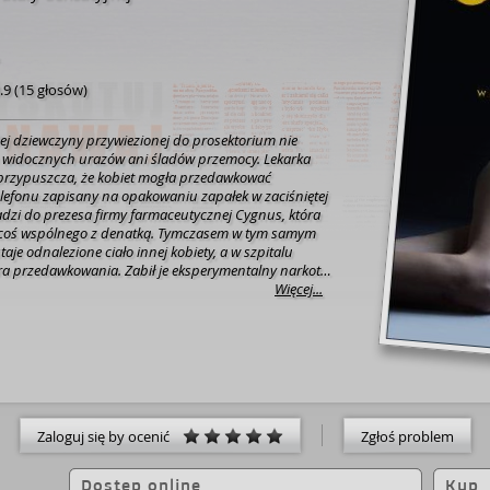
.9
(
15 głosów
)
ej dziewczyny przywiezionej do prosektorium nie
 widocznych urazów ani śladów przemocy. Lekarka
przypuszcza, że kobiet mogła przedawkować
elefonu zapisany na opakowaniu zapałek w zaciśniętej
adzi do prezesa firmy farmaceutycznej Cygnus, która
ł coś wspólnego z denatką. Tymczasem w tym samym
aje odnalezione ciało innej kobiety, a w szpitalu
ara przedawkowania. Zabił je eksperymentalny narkotyk
ygnus? Kat nabiera przekonania, iż tajemnicze
Więcej...
dziełem seryjnego mordercy, prawdopodobnie
la miasta. Kiedy jej dom wylatuje w powietrze
e jest na właściwym tropie, a zabójca znajduje się
 przypuszczać... (lubimyczytac.pl)
Zaloguj się by ocenić
Zgłoś problem
Dostęp online
Kup