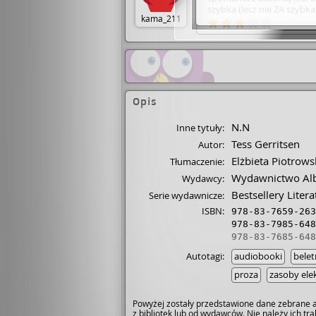
szybka (lecz nie ZA szybka)
kama_211
końca wiadomo KTO zabił.
Jeszcze jeśli w tak zwany
dwojgiem ludzi dzieje... Pas
warto. • Pochłonięta.
Opis
N.N
Inne tytuły:
Tess Gerritsen
Autor:
Elżbieta Piotrows
Tłumaczenie:
Wydawnictwo Alba
Wydawcy:
Bestsellery Liter
Serie wydawnicze:
ISBN:
978-83-7659-263
978-83-7985-648
978-83-7685-648
Autotagi:
audiobooki
belet
proza
zasoby ele
Powyżej zostały przedstawione dane zebrane a
z bibliotek lub od wydawców. Nie należy ich t