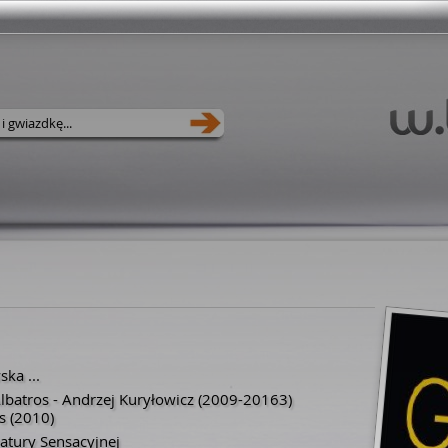
wska
...
batros - Andrzej Kuryłowicz
(2009-20163)
s
(2010)
ratury Sensacyjnej