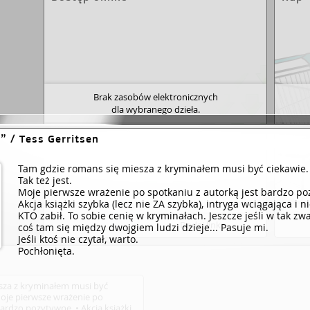
Brak zasobów elektronicznych
dla wybranego dzieła.
o
/ Tess Gerritsen
Tam gdzie romans się miesza z kryminałem musi być ciekawie.
Tak też jest.
Moje pierwsze wrażenie po spotkaniu z autorką jest bardzo po
Akcja książki szybka (lecz nie ZA szybka), intryga wciągająca i
KTO zabił. To sobie cenię w kryminałach. Jeszcze jeśli w tak 
Dodaj link
coś tam się między dwojgiem ludzi dzieje... Pasuje mi.
Jeśli ktoś nie czytał, warto.
Pochłonięta.
sza z kryminałem musi być
• Moje pierwsze wrażenie po
bardzo pozytywne. • Akcja książki