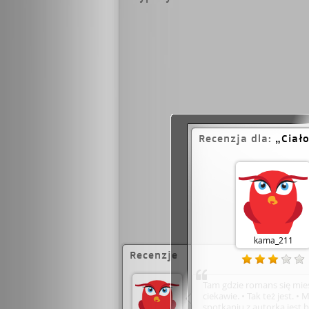
Recenzja dla:
Ciał
kama_211
Recenzje
Tam gdzie romans się mie
ciekawie. • Tak też jest. 
spotkaniu z autorką jest 