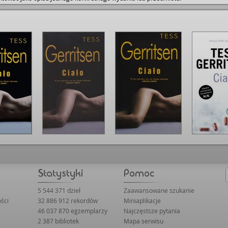
5 544 371 dzieł
Zaawansowane szukanie
ści
32 886 912 rekordów
Miniaplikacje
46 037 870 egzemplarzy
Najczęstsze pytania
2 387 bibliotek
Mapa serwisu