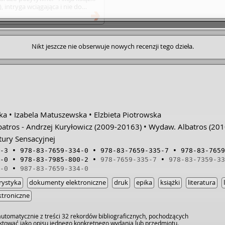
, intryga wciągająca i nie do
 To sobie cenię w kryminałach.
m międzyczasie coś tam się między
uje mi. • Jeśli ktoś nie czytał,
Nikt jeszcze nie obserwuje nowych recenzji tego dzieła.
ka
Izabela Matuszewska
Elzbieta Piotrowska
tros - Andrzej Kuryłowicz
(2009-20163)
Wydaw. Albatros
(201
atury Sensacyjnej
-3
978-83-7659-334-0
978-83-7659-335-7
978-83-7659
-0
978-83-7985-800-2
978-7659-335-7
978-83-7359-33
-0
987-83-7659-334-0
rystyka
dokumenty elektroniczne
druk
epika
książki
literatura
ktroniczne
utomatycznie z treści 32 rekordów bibliograficznych, pochodzących
raktować jako opisu jednego konkretnego wydania lub przedmiotu.