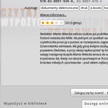
978-83-8097-939-0
,
83-8097-079-3
Autotagi:
dokumenty elektroniczne
druk
e-booki
ks
Więcej informacji...
3.0
(
3 głosy
)
Redaktor Marta Witecka odnosi sukces po publikacj
historii miasteczka Mille. Na jednym ze spotkań a
czytelniczka prosi ją o pomoc w rozwiązaniu zaga
Dziennikarka odmawia. Ale gdy giną kolejne osob
prywatne śledztwo, a przy okazji wykorzystać tę his
swojej następnej książki.Marta Witecka wraca do
trzydziestu lat, kiedy na obozie sportowym w Trzci
bractwo młodych sportowców – pod okiem zafas
wyjątkowością opiekuna, Igora Bonara. Nietuzinkow
ale też uwikłani w rozmaite prywatne problemy, sz
obozowej elity. Każdy chciał należeć do tego wyją
strzegli swoich granic i swojej przyjaźni. Przyjaźni,
pielęgnować przez całe życie. Spędzając wieczor
pomoście, rozmawiali godzinami − szeptali o swo
tajemnicach, składali przysięgi lojalności, grali w 
Zaloguj się by ocenić
przynosiły im mnóstwo śmiechu, a czasem…Trąf, tr
tej niewinnej wyliczanki zna każde dziecko. Ale w 
Wypożycz w bibliotece
mogą przerodzić się w klątwę, od której spełnienia
Dostęp onli
ucieczki.Dagmara Andryka (ur. 1976 w Warszawie) –