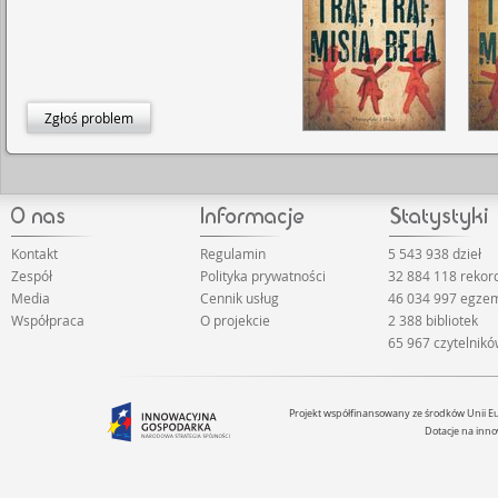
Zgłoś problem
Kontakt
Regulamin
5 543 938 dzieł
Zespół
Polityka prywatności
32 884 118 reko
Media
Cennik usług
46 034 997 egze
Współpraca
O projekcie
2 388 bibliotek
65 967 czytelnik
Projekt współfinansowany ze środków Unii 
Dotacje na inno