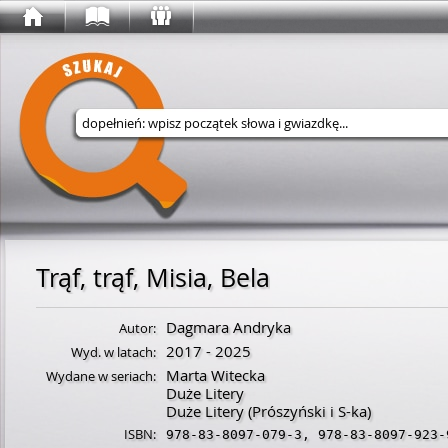
Wyszukaj w serwisie
Trąf, trąf, Misia, Bela
Dagmara Andryka
Autor:
2017 - 2025
Wyd. w latach:
Marta Witecka
Wydane w seriach:
Duże Litery
Duże Litery (Prószyński i S-ka)
ISBN:
978-83-8097-079-3
,
978-83-8097-923-