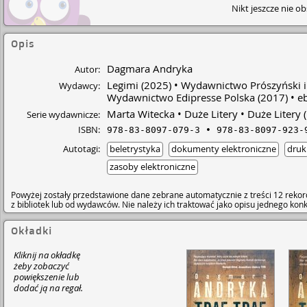
Nikt jeszcze nie o
Opis
Dagmara Andryka
Autor:
Legimi
(2025)
Wydawnictwo Prószyński i
Wydawcy:
Wydawnictwo Edipresse Polska
(2017)
e
Marta Witecka
Duże Litery
Duże Litery (
Serie wydawnicze:
ISBN:
978-83-8097-079-3
978-83-8097-923-
Autotagi:
beletrystyka
dokumenty elektroniczne
druk
zasoby elektroniczne
Powyżej zostały przedstawione dane zebrane automatycznie z treści 12 rekor
z bibliotek lub od wydawców. Nie należy ich traktować jako opisu jednego ko
Okładki
Kliknij na okładkę
żeby zobaczyć
powiększenie lub
dodać ją na regał.