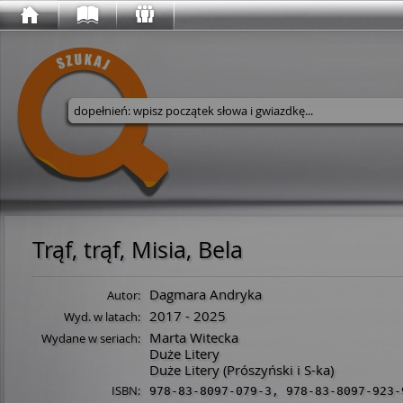
Wyszukaj w serwisie
Trąf, trąf, Misia, Bela
Dagmara Andryka
Autor:
2017 - 2025
Wyd. w latach:
Marta Witecka
Wydane w seriach:
Duże Litery
Duże Litery (Prószyński i S-ka)
ISBN:
978-83-8097-079-3
,
978-83-8097-923-