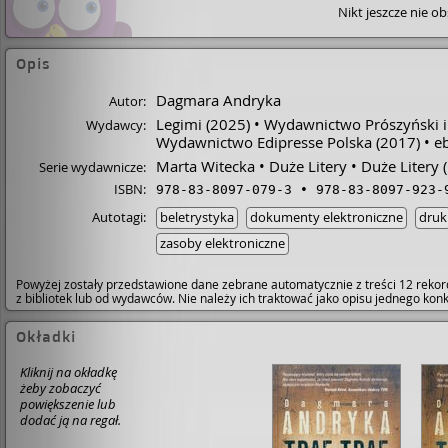
Nikt jeszcze nie o
Opis
Dagmara Andryka
Autor:
Legimi
(2025)
Wydawnictwo Prószyński i
Wydawcy:
Wydawnictwo Edipresse Polska
(2017)
e
Marta Witecka
Duże Litery
Duże Litery (
Serie wydawnicze:
ISBN:
978-83-8097-079-3
978-83-8097-923-
Autotagi:
beletrystyka
dokumenty elektroniczne
druk
zasoby elektroniczne
Powyżej zostały przedstawione dane zebrane automatycznie z treści 12 rekor
z bibliotek lub od wydawców. Nie należy ich traktować jako opisu jednego ko
Okładki
Kliknij na okładkę
żeby zobaczyć
powiększenie lub
dodać ją na regał.