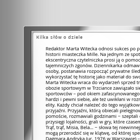
Kilka słów o dziele
Redaktor Marta Witecka odnosi sukces po pub
historii miasteczka Mille. Na jednym ze spo
ekscentryczna czytelniczka prosi ją o pomo
tajemniczych zgonów. Dziennikarka odmawia
osoby, postanawia rozpocząć prywatne śledz
wykorzystać tę historię jako materiał do swo
Marta Witecka wraca do wydarzeń sprzed trz
obozie sportowym w Trzciance zawiązało s
sportowców – pod okiem zafascynowanego i
hardzi i pewni siebie, ale też uwikłani w r
elity. Każdy chciał należeć do tego wyjątkow
przyjaźni. Przyjaźni, którą obiecali pielęg
pomoście, rozmawiali godzinami − szeptali 
przysięgi lojalności, grali w gry, które c
Trąf, trąf, Misia, Bela… − słowa tej niewinn
mogą przerodzić się w klątwę, od której speł
Dagmara Andryka (ur. 1976 w Warszawie) – 