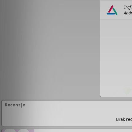
lojalności, grali w gry, które czasem przy
Trąf
śmiechu, a czasem…Trąf, trąf, Misia, Bela…
Andr
wyliczanki zna każde dziecko. Ale w usta
eboo
przerodzić się w klątwę, od której spełnien
ucieczki.Dagmara Andryka (ur. 1976 w War
wykształcenia filozof. Autorka opowiadań
wyróżnienia na MFO w 2009. Słuchaczka s
podyplomowych w Instytucie Literatury Pols
Szwecji i języka szwedzkiego, pasjonatka k
twórczości Ingmara Bergmana. W 2015 ro
powieścią kryminalną „Tysiąc”.
Recenzje
Brak rec