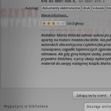
978-83-8097-939-0
,
83-8097-079-3
Autotagi:
dokumenty elektroniczne
druk
e-booki
ks
Więcej informacji...
3.0
(
3 głosy
)
Redaktor Marta Witecka odnosi sukces po pu
opartej na historii miasteczka Mille. Na j
autorskich ekscentryczna czytelniczka pro
rozwiązaniu zagadki tajemniczych zgonów
odmawia. Ale gdy giną kolejne osoby, pos
prywatne śledztwo, a przy okazji wykorzysta
materiał do swojej następnej książki.Mart
wydarzeń sprzed trzydziestu lat, kiedy na
Trzciance zawiązało się bractwo młodych 
okiem zafascynowanego ich wyjątkowością
Bonara. Nietuzinkowi, hardzi i pewni siebie
rozmaite prywatne problemy, szybko zyska
elity. Każdy chciał należeć do tego wyjątk
Zaloguj się by ocenić
oni strzegli swoich granic i swojej przyjaźni
obiecali pielęgnować przez całe życie. Spę
drewnianym pomoście, rozmawiali godzina
Wypożycz w bibliotece
Dostęp onli
swoich głęboko skrywanych tajemnicach, sk