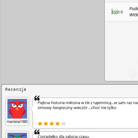
zaprzyjaźnić się z Malwiną, zdobyć jej zaufanie, a
tajemnicy przed nią odzyskać swój spadek. Nieste
Pude
wmieszają się dwie wścibskie staruszki, dwójka dzi
Witk
święty Eskpedyt, nic nie pójdzie zgodnie z jego pl
/ Sk
[lubimyczytac.pl]
Recenzje
Piękna historia miłosna w tle z tajemnicą...w sam raz na
zimowy świąteczny wieczór ...choć nie tylko
marzena1980
Czytadełko dla zabicia czasu.