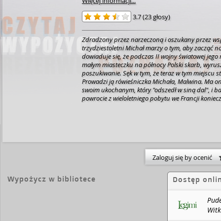
Więcej informacji...
3.7
(
23 głosy
)
Zdradzony przez narzeczoną i oszukany przez ws
trzydziestoletni Michał marzy o tym, aby zacząć no
dowiaduje się, że podczas II wojny światowej jego
małym miasteczku na północy Polski skarb, wyrus
poszukiwanie. Sęk w tym, że teraz w tym miejscu st
Prowadzi ją rówieśniczka Michała, Malwina. Ma o
swoim ukochanym, który "odszedł w siną dal", i ba
powrocie z wieloletniego pobytu we Francji koniec
serwować w jej restauracji żabie udka i ślimaki. M
zaprzyjaźnić się z Malwiną, zdobyć jej zaufanie, a
tajemnicy przed nią odzyskać swój spadek. Nieste
wmieszają się dwie wścibskie staruszki, dwójka dzi
święty Eskpedyt, nic nie pójdzie zgodnie z jego p
przez narzeczoną i oszukany przez wspólnika trzyd
Michał marzy o tym, aby zacząć nowe życie. Kiedy 
Zaloguj się by ocenić
podczas II wojny światowej jego rodzina ukryła w
miasteczku na północy Polski skarb, wyrusza na j
Wypożycz w bibliotece
Dostęp onli
poszukiwanie. Sęk w tym, że teraz w tym miejscu st
Prowadzi ją rówieśniczka Michała, Malwina. Ma o
swoim ukochanym, który "odszedł w siną dal", i ba
Pude
powrocie z wieloletniego pobytu we Francji koniec
Witk
serwować w jej restauracji żabie udka i ślimaki. M
/ Sk