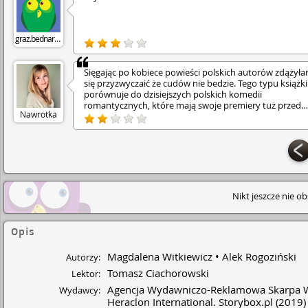
graz.bednarczyk
Sięgając po kobiece powieści polskich autorów zdążyła
się przyzwyczaić że cudów nie bedzie. Tego typu książki
porównuje do dzisiejszych polskich komedii
romantycznych, które mają swoje premiery tuż przed
Nawrotka
swiętami. Niby zabawne, ale nijakie. Niby jakaś fabuła je
ale porywającej akcji zero. Opowieść za bardzo
przewidywalna, zbyt banalna i średnio śmieszna.
Nikt jeszcze nie o
Opis
Magdalena Witkiewicz
Alek Rogoziński
Autorzy:
Tomasz Ciachorowski
Lektor:
Agencja Wydawniczo-Reklamowa Skarpa 
Wydawcy:
Heraclon International. Storybox.pl
(2019)