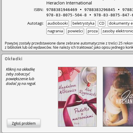
Heraclon International
ISBN:
9788381946469
9788383296845
9788
978-83-8075-504-8
978-83-8075-847-
Autotagi:
audiobooki
beletrystyka
CD
dokumenty el
nagrania
powieści
proza
zasoby elektroni
Powyżej zostały przedstawione dane zebrane automatycznie z treści 25 rekor
z bibliotek lub od wydawców. Nie należy ich traktować jako opisu jednego ko
Okładki
Kliknij na okładkę
żeby zobaczyć
powiększenie lub
dodać ją na regał.
Zgłoś problem