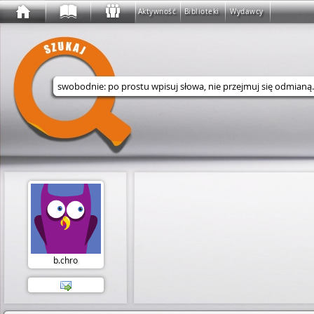
Aktywność
Biblioteki
Wydawcy
Wyszukaj w serwisie
b.chro