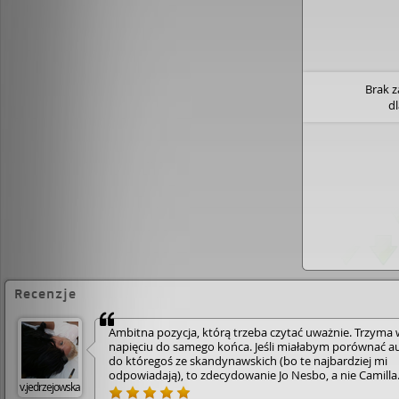
Brak 
d
Recenzje
Ambitna pozycja, którą trzeba czytać uważnie. Trzyma 
napięciu do samego końca. Jeśli miałabym porównać a
do któregoś ze skandynawskich (bo te najbardziej mi
odpowiadają), to zdecydowanie Jo Nesbo, a nie Camilla
v.jedrzejowska
Lackberg. I ja też tak wolę.