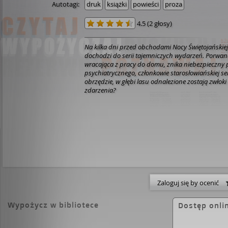
Autotagi:
druk
książki
powieści
proza
4.5
(
2 głosy
)
Na kilka dni przed obchodami Nocy Świętojańskiej
dochodzi do serii tajemniczych wydarzeń. Porwan
wracająca z pracy do domu, znika niebezpieczny p
psychiatrycznego, członkowie starosłowiańskiej s
obrzędzie, w głębi lasu odnalezione zostają zwłoki 
zdarzenia?
Zaloguj się by ocenić
Wypożycz w bibliotece
Dostęp onli