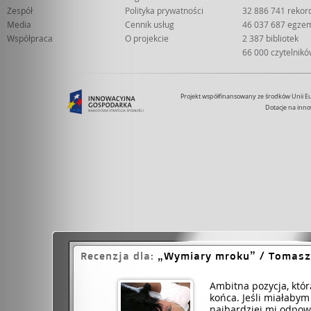
Zespół
Polityka prywatności
32 886 741 reko
Media
Cennik usług
46 037 687 egze
Współpraca
O projekcie
2 387 bibliotek
66 000 czytelnik
Projekt współfinansowany ze środków Unii 
Dotacje na inno
Recenzja dla:
Wymiary mroku
/ Tomasz
Ambitna pozycja, któ
końca. Jeśli miałaby
najbardziej mi odpowi