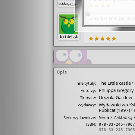
edukacja_i_sport
matki wielkiej umiejętnośc
każdy chce żyć własnym 
pomyłek i nauki na własn
Świetna książka, godna po
basia.felczyk
Opis
The Little castle
Inne tytuły:
Philippa Gregory
Autorzy:
Urszula Gardner
Tłumacz:
Wydawnictwo Ksi
Wydawcy:
Publicat
(1997)
Seria z Zakładką
Serie wydawnicze:
ISBN:
978-83-245-7907
978-83-245-7905