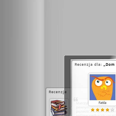
Recenzja dla:
Dom 
Recenzje
Fatila
Matczyna miłość jest wyją
pewnym momencie trzeba 
pozwolić młodym ludziom
rodzinę według ich uznan