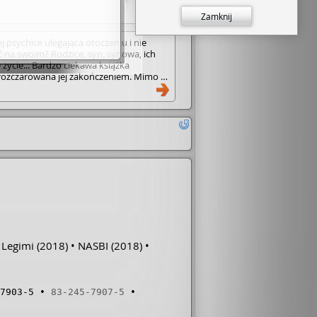
Zamknij
j psychice ulegająca otoczeniu i nie
ć na swoim? Rodzice, syn, synowa, ich
 życie... Bardzo ciekawa książka
rozczarowana jej zakończeniem. Mimo to
. Moja ocena to 5/5.
Legimi
(2018)
NASBI
(2018)
7903-5
83-245-7907-5