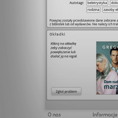
Autotagi:
beletrystyka
dok
rodzina
zasoby e
Powyżej zostały przedstawione dane zebrane a
z bibliotek lub od wydawców. Nie należy ich t
Okładki
Kliknij na okładkę
żeby zobaczyć
powiększenie lub
dodać ją na regał.
Zgłoś problem