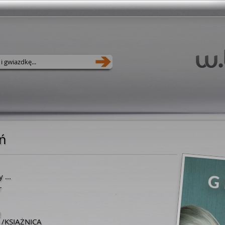
ń
y
...
r
ą
ą /KSIĄŻNICA