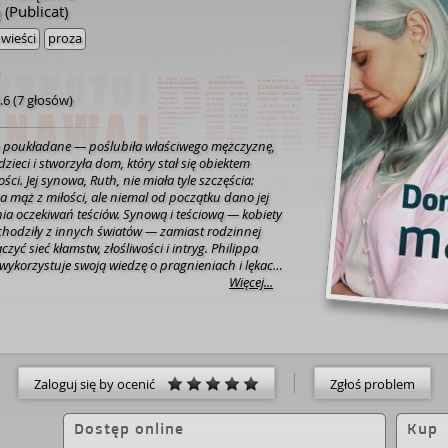
 (Publicat)
wieści
proza
.6
(
7 głosów
)
ło poukładane — poślubiła właściwego mężczyznę,
zieci i stworzyła dom, który stał się obiektem
ci. Jej synowa, Ruth, nie miała tyle szczęścia:
 mąż z miłości, ale niemal od początku dano jej
nia oczekiwań teściów. Synową i teściową — kobiety
ochodziły z innych światów — zamiast rodzinnej
ć sieć kłamstw, złośliwości i intryg. Philippa
wykorzystuje swoją wiedzę o pragnieniach i lękach
ć mroczny obraz rodziny na tle konwenansów
Więcej...
cia. Przekonaj się, jak wygląda codzienność
domu, gdy uchyli się tylne drzwi. „Genialny thriller
zdumiewająco prawdopodobnej fabule.
ników od pierwszych stron aż po wybuchowy finał”.
].
Zaloguj się by ocenić
Zgłoś problem
Dostęp online
Kup