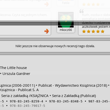
Fatila
i i taktu. Trzeba zrozumieć, że
życiem. Każdy ma prawo do
ych błędach.
lecenia. Czyta się jednym tchem.
Ruth, osoba o słabe
potrafiąca postawi
dziecko i codzienne
aczkolwiek jestem 
mkocz66
szczerze ją polecam
Nikt jeszcze nie obserwuje nowych recenzji tego dzieła.
The Little house
Urszula Gardner
ążnica
(2006-20011)
Publicat - Wydawnictwo Książnica
(2018)
Książnica - Publicat S. A
Seria z zakładką /KSIĄŻNICA
Seria z Zakładką (Publicat)
-5
978-83-245-8259-4
978-83-245-8348-5
987-83-245-
-5
978-83-245-79017-5