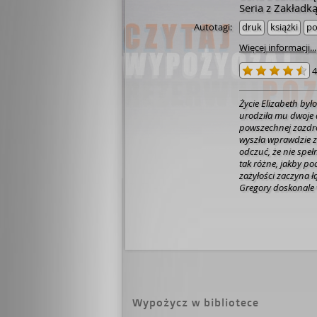
Seria z Zakładką
Autotagi:
druk
książki
po
Więcej informacji...
4
Życie Elizabeth by
urodziła mu dwoje d
powszechnej zazdroś
wyszła wprawdzie za
odczuć, że nie speł
tak różne, jakby p
zażyłości zaczyna łączy
Gregory doskonale 
kobiet, by stworzy
prowincjonalnego ży
pozornie idealnego 
psychologiczny o 
Hipnotyzuje czytel
[ww.lubimyczytac.pl
Wypożycz w bibliotece