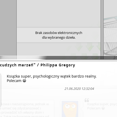
Brak zasobów elektronicznych
dla wybranego dzieła.
cudzych marzeń
/ Philippa Gregory
Książka super, psychologiczny wątek bardzo realny.
Polecam 😀
Dodaj link
21.06.2020 12:32:04
tkowa i niezastąpiona, jednak w
Książka super, psyc
umieć się zdystansować i
Polecam 😀
 prowadzić ich własny dom i
ia. Takie zachowanie wymaga od