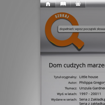
Wyszukaj w serwisie
Dom cudzych marze
Little house
Tytuł oryginalny:
Philippa Gregor
Autor:
Urszula Gardne
Tłumacz:
1997 - 20011
Wyd. w latach:
Seria z Zakładk
Wydane w seriach:
Seria z zakładk