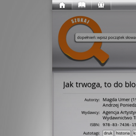
Wyszukaj w serwisie
Jak trwoga, to do bl
Magda Umer
(
1
Autorzy:
Andrzej Poniedz
Agencja Artysty
Wydawcy:
Wydawnictwo T
ISBN:
978-83-7436-1
Autotagi:
druk
historia
k