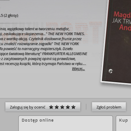
.5
(
2 głosy
)
nia, wyjątkowy talent w tworzeniu metafor,
, zaskakujące skojarzenia..." THE NEW YORK TIMES.
 z wartką akcją. Czytelnik dosłownie frunie przez
ńcu znaleźć roizwiązanie zagadki" THE NEW YORK
 powieść to narracyjny majstersztyk. Dzieło
jące światową literaturę" FRANKFURTER ALLEGMEINE
 z zacytowanych powyżej opinii są prawdziwe,
est recenzją książki, którą trzymaja Państwo w ręku.
wieści Virginii Woolf, druga - Franklina W. Nixona,
Więcej...
amuka. Być może przywołane przeze mnie redakcje po
wiedzą, że właśnie ukazała się książka Magdy Umer i
lskiego, może nie mają recenzentów czytających po
go nie poświęciły jej wystarczająco dużo uwagi. Ale
ęcą. Chociażby po to, żeby sprawdzić, czy któryś z
ej opisów przez przypadek nie pasuje idealnie do
 Magda i Andrzej napisali. Po przeczytaniu dwa cytaty
Zaloguj się by ocenić
Zgłoś problem
zezroczystą taśmą, a zostawić tylko ten, który
aństwa wrażenia. Żtczę miłego czytania. Artur Andrus
Dostęp online
Kup