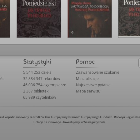
5 544 253 dzieła
Zaawansowane szukanie
ści
32 884 347 rekordów
Miniaplikacje
46 036 754 egzemplarze
Najczęstsze pytania
2 387 bibliotek
Mapa serwisu
65 989 czytelników
jekt współfinansowany ze środków Unii Europejskiej w ramach Europejskiego Funduszu Rozwoju Regionaln
Dotacje na innowacje - Inwestujemy w Waszą przyszłość