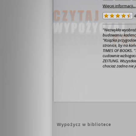
Więcej informacji...
4
"Niezwykła wyobraź
budowaniu kadencji
"Książka przygodowa
stronice, by na ko
TIMES OF BOOKS. "Ta
cudownie wzbogaca
ZEITUNG. Wszystkie
chociaż żadna nie j
Pierwsza dotyczy po
trzecia - Orhana P
prostu jeszcze nie 
Andrzeja Poniedzie
polsku i tylko dlate
Państwo niech poświ
zacytowanych powyż
charakteru tego, co
proszę zakleić niepr
najcelniej oddaje P
Wypożycz w bibliotece