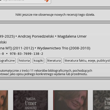
wieczoru. Tę przyjemność można
 na dowolne porcje. Nie jest to
świeża i – jestem pewna – są
Nikt jeszcze nie obserwuje nowych recenzji tego dzieła.
ie. • Reszta wrażeń z lektury na
• [Link] • Polecam! • Katarzyna
49-2025)
Andrzej Poniedzielski
Magdalena Umer
lski
zna MTJ
(2011-2012)
Wydawnictwo Trio
(2008-2010)
-0
978-83-7699-138-2
ograficzne
historia
książki
literatura
literatura faktu, eseje, publicys
utomatycznie z treści 11 rekordów bibliograficznych, pochodzących
raktować jako opisu jednego konkretnego wydania lub przedmiotu.