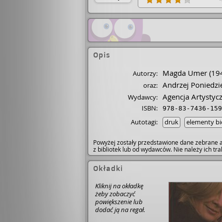
książki w ciągu jednego 
sobie dawkować dzieląc ją
również nowość. Ale jest 
czytelnicy, których urzekn
portalu Czytam w wannie. 
Nowicka
Opis
Magda Umer
(19
Autorzy:
Andrzej Poniedzie
oraz:
Agencja Artystyc
Wydawcy:
ISBN:
978-83-7436-159
Autotagi:
druk
elementy bi
Powyżej zostały przedstawione dane zebrane a
z bibliotek lub od wydawców. Nie należy ich t
Okładki
Kliknij na okładkę
żeby zobaczyć
powiększenie lub
dodać ją na regał.