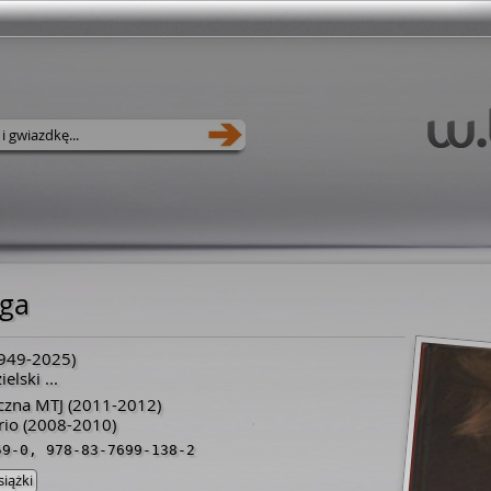
oga
949
-
2025
)
ielski
...
czna MTJ
(2011-2012)
rio
(2008-2010)
59-0
,
978-83-7699-138-2
siążki