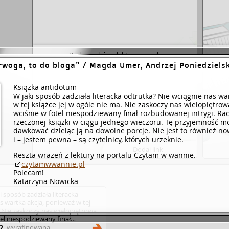
Brak zasobów elektronicznych
dla wybranego dzieła.
trwoga, to do bloga
/ Magda Umer, Andrzej Poniedzielsk
Książka antidotum
W jaki sposób zadziała literacka odtrutka? Nie wciągnie nas wa
w tej książce jej w ogóle nie ma. Nie zaskoczy nas wielopiętrow
wciśnie w fotel niespodziewany finał rozbudowanej intrygi. Ra
rzeczonej książki w ciągu jednego wieczoru. Tę przyjemność m
dawkować dzieląc ją na dowolne porcje. Nie jest to również now
i – jestem pewna – są czytelnicy, których urzeknie.
Dodaj link
Reszta wrażeń z lektury na portalu Czytam w wannie.
czytamwwannie.pl
Polecam!
Katarzyna Nowicka
 sposób zadziała literacka
s wartka akcja, ponieważ w tej
. Nie zaskoczy nas wielopiętrowa
otel niespodziewany finał
zej nie połkniemy rzeczonej
wyrafinowana
2