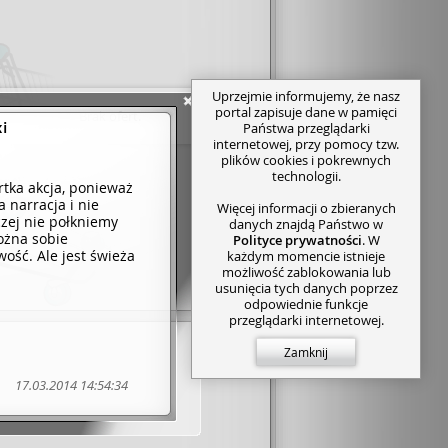
Uprzejmie informujemy, że nasz
portal zapisuje dane w pamięci
Brak ofert.
i
Państwa przeglądarki
internetowej, przy pomocy tzw.
plików cookies i pokrewnych
technologii.
rtka akcja, ponieważ
a narracja i nie
Więcej informacji o zbieranych
czej nie połkniemy
danych znajdą Państwo w
ożna sobie
Polityce prywatności
. W
ość. Ale jest świeża
każdym momencie istnieje
możliwość zablokowania lub
usunięcia tych danych poprzez
odpowiednie funkcje
przeglądarki internetowej.
Zamknij
17.03.2014 14:54:34