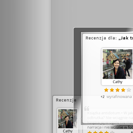
Recenzja dla:
Jak 
Cathy
wyrafinowana
+2
Recenzje
Książka antidotum • W jaki
odtrutka? Nie wciągnie na
książce jej w ogóle nie ma
narracja i nie wciśnie w f
Cathy
rozbudowanej intrygi. Rac
+