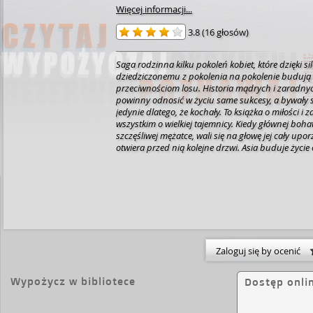
Więcej informacji...
3.8
(
16 głosów
)
Saga rodzinna kilku pokoleń kobiet, które dzięki sil
dziedziczonemu z pokolenia na pokolenie budują
przeciwnościom losu. Historia mądrych i zaradnyc
powinny odnosić w życiu same sukcesy, a bywały 
jedynie dlatego, że kochały. To książka o miłości i 
wszystkim o wielkiej tajemnicy. Kiedy głównej bohaterce, 40-letniej
szczęśliwej mężatce, wali się na głowę jej cały upo
otwiera przed nią kolejne drzwi. Asia buduje życie
szczęśliwemu zbiegowi okoliczności poznaje jedno
swojej rodziny i własne korzenie. Zwyczajne życie 
(małżeńska zdrada, wychowanie dziecka, utrata pr
końcem) zmienia tajemnica, która każe poznać zas
pokoleń kobiet z jej rodu. Odnaleziony po latach 
prababki głównej bohaterki, to prawdziwy majątek
pieniądze są jego wartością.
Zaloguj się by ocenić
Wypożycz w bibliotece
Dostęp onli