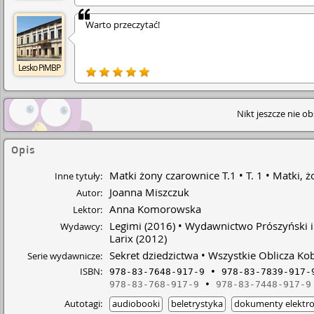
Warto przeczytać!
Lesko PiMBP
Nikt jeszcze nie o
Opis
Matki żony czarownice T.1
T. 1
Matki, ż
Inne tytuły:
Joanna Miszczuk
Autor:
Anna Komorowska
Lektor:
Legimi
(2016)
Wydawnictwo Prószyński i
Wydawcy:
Larix
(2012)
Sekret dziedzictwa
Wszystkie Oblicza Kob
Serie wydawnicze:
ISBN:
978-83-7648-917-9
978-83-7839-917-
978-83-768-917-9
978-83-7448-917-9
Autotagi:
audiobooki
beletrystyka
dokumenty elektro