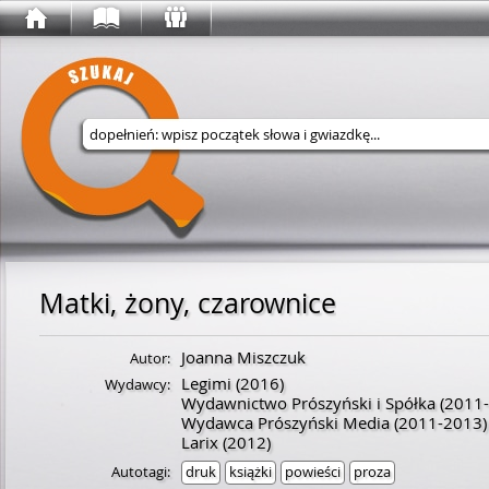
Wyszukaj w serwisie
Matki, żony, czarownice
Joanna Miszczuk
Autor:
Legimi
(2016)
Wydawcy:
Wydawnictwo Prószyński i Spółka
(2011-
Wydawca Prószyński Media
(2011-2013)
Larix
(2012)
Autotagi:
druk
książki
powieści
proza