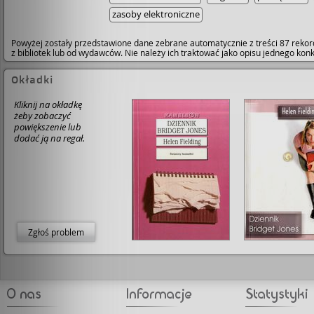
zasoby elektroniczne
Powyżej zostały przedstawione dane zebrane automatycznie z treści 87 rekor
z bibliotek lub od wydawców. Nie należy ich traktować jako opisu jednego ko
Okładki
Kliknij na okładkę
żeby zobaczyć
powiększenie lub
dodać ją na regał.
Zgłoś problem