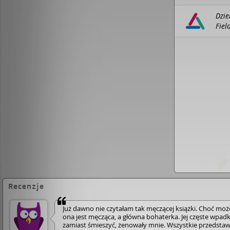
uzależniająca Zabawny dziennik bohaterki preze
czasów i zmartwienia singli płci żeńskiej.
SUNDAY 
Dzie
komedia świat obserwowany jest z bezlitosnym, o
Fiel
poczuciem humoru. Niezaprzeczalnie śmieszna le
eboo
TIMES
Doskonała ilustracja życia samotnej dziew
współczesnym świecie Każda dziewczyna, która by
pracę i, oczywiście, mamę, czytając Dziennik Bridg
ryczała ze śmiechu.
THE TIMES
Recenzje
Już dawno nie czytałam tak męczącej książki. Choć moż
ona jest męcząca, a główna bohaterka. Jej częste wpadk
zamiast śmieszyć, żenowały mnie. Wszystkie przedsta