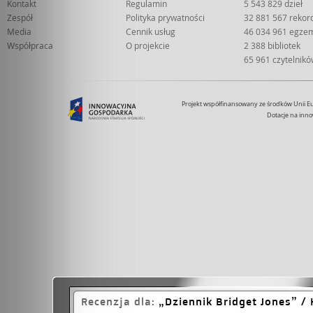
Kontakt
Regulamin
5 543 829 dzieł
Zespół
Polityka prywatności
32 881 567 reko
Media
Cennik usług
46 034 961 egze
Współpraca
O projekcie
2 388 bibliotek
65 961 czytelnik
Projekt współfinansowany ze środków Unii 
Dotacje na inno
Recenzja dla:
Dziennik Bridget Jones
/ 