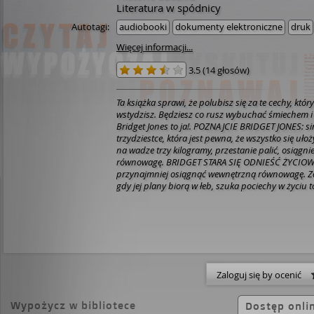
Literatura w spódnicy
Autotagi:
audiobooki
dokumenty elektroniczne
druk
Więcej informacji...
3.5
(
14 głosów
)
Ta książka sprawi, że polubisz się za te cechy, któr
wstydzisz.
Będziesz co rusz wybuchać śmiechem i
Bridget Jones to ja!.
POZNAJCIE BRIDGET JONES:
si
trzydziestce, która jest pewna, że wszystko się ułoży,
na wadze trzy kilogramy,
przestanie palić,
osiągni
równowagę.
BRIDGET STARA SIĘ ODNIEŚĆ ŻYCIOWY
przynajmniej osiągnąć wewnętrzną równowagę. Z
gdy jej plany biorą w łeb, szuka pociechy w życiu
sobie, że wszystko będzie dobrze już następnego dn
życie będzie wolne od alkoholu, zbędnych kalorii 
popaprańców. Oto pełna humoru kronika zdarzeń
życia samokrytycznej Bridget Jones, roku, w który
postanawia stworzyć sensowny związek z odpowi
mężczyzną. I zmniejszyć obwód ud o cztery centym
równie zabawnej książki Dowcipna, pełna zaskaku
Zaloguj się by ocenić
obserwacji, nieskończenie poruszająca.
JILLY COO
jest jedną z najdowcipniejszych pisarek w Wielkiej 
Wypożycz w bibliotece
Jones to dzieło geniusza komizmu.
NICK HORNBY
Dostęp onli