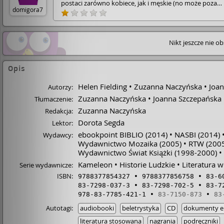
postaci zarówno kobiece, jak i męskie (no może poza
domigora7
jednym wyjątkiem), są niedojrzałe i nadzwyczajniej głup
Nikogo nie udało mi się polubić. Całą historię dałoby si
jakoś przeboleć, gdyby dotyczyła nastolatki, a nie dojrz
kobiety.
Nikt jeszcze nie o
Opis
Helen Fielding
Zuzanna Naczyńska
Joa
Autorzy:
Zuzanna Naczyńska
Joanna Szczepańska
Tłumaczenie:
Zuzanna Naczyńska
Redakcja:
Dorota Segda
Lektor:
ebookpoint BIBLIO
(2014)
NASBI
(2014)
Wydawcy:
Wydawnictwo Mozaika
(2005)
RTW
(2005
Wydawnictwo Świat Książki
(1998-2000)
Kameleon
Historie Ludzkie
Literatura 
Serie wydawnicze:
ISBN:
9788377854327
9788377856758
83-6
83-7298-037-3
83-7298-702-5
83-7
978-83-7785-421-1
83-7150-873
83
Autotagi:
audiobooki
beletrystyka
CD
dokumenty el
literatura stosowana
nagrania
podręczniki