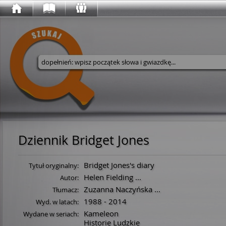
Wyszukaj w serwisie
Dziennik Bridget Jones
Bridget Jones's diary
Tytuł oryginalny:
Helen Fielding
...
Autor:
Zuzanna Naczyńska
...
Tłumacz:
1988 - 2014
Wyd. w latach:
Kameleon
Wydane w seriach:
Historie Ludzkie