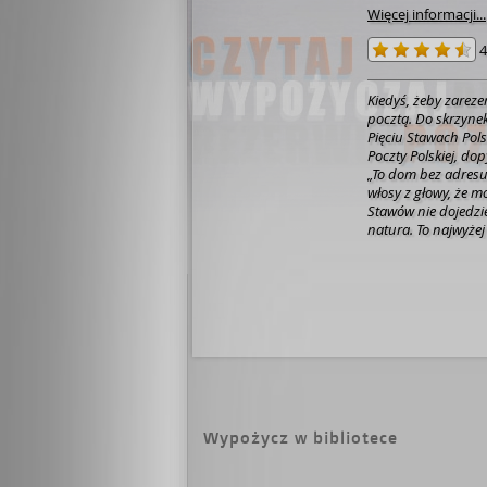
Więcej informacji...
4
Kiedyś, żeby zarezer
pocztą. Do skrzynek
Pięciu Stawach Polsk
Poczty Polskiej, do
„To dom bez adresu!
włosy z głowy, że mo
Stawów nie dojedzie
natura. To najwyżej
rezerwacje robi si
"Piątka".Tu szarlot
niedźwiedź co rusz
taterników z Zamarł
niekiedy dolinę od 
rodzina - słynny ród
wychowują dzieci i 
domem? Czy każdy zn
niezwykłej, opowia
pamiętniku ich babc
związani.To nie tyl
Wypożycz w bibliotece
duchem i tożsamośc
górach: o pasji, bra