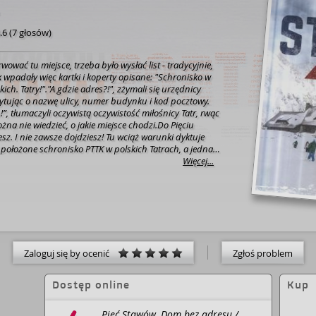
.6
(
7 głosów
)
wować tu miejsce, trzeba było wysłać list - tradycyjnie,
 wpadały więc kartki i koperty opisane: "Schronisko w
ich. Tatry!"."A gdzie adres?!", zżymali się urzędnicy
pytując o nazwę ulicy, numer budynku i kod pocztowy.
”, tłumaczyli oczywistą oczywistość miłośnicy Tatr, rwąc
żna nie wiedzieć, o jakie miejsce chodzi.Do Pięciu
sz. I nie zawsze dojdziesz! Tu wciąż warunki dyktuje
 położone schronisko PTTK w polskich Tatrach, a jednak
ę z rocznym wyprzedzeniem… bo przecież to legendarna
Więcej...
ka od zawsze smakuje tak samo, czyli wyśmienicie;
 zagląda do spiżarni, a Biała Dama ponoć nadal strąca
ej Turni. I obowiązkowo zima na kilka tygodni odcina
świata.Od blisko stu lat schronisko prowadzi jedna
 Krzeptowskich. Z czym się mierzą, jak żyją, jak
jak tworzą miejsce, które stali bywalcy nazywają
ajdzie w nim miejsce? O codzienności, tej zwykłej i
Zaloguj się by ocenić
Zgłoś problem
dają szefowe schroniska: Marychna i Marta (a w swoim
ia - Maria Krzeptowska) oraz ludzie przez lata z nim
ko historia domu gdzieś na końcu świata z własnym
Dostęp online
Kup
ią. To także opowieści o tym, co wszyscy kochamy w
terstwie i pokorze. I punkcie, gdzie krzyżują się szlaki
Pięć Stawów. Dom bez adresu /