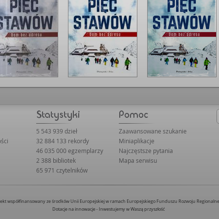
5 543 939 dzieł
Zaawansowane szukanie
ści
32 884 133 rekordy
Miniaplikacje
46 035 000 egzemplarzy
Najczęstsze pytania
2 388 bibliotek
Mapa serwisu
65 971 czytelników
jekt współfinansowany ze środków Unii Europejskiej w ramach Europejskiego Funduszu Rozwoju Regionaln
Dotacje na innowacje - Inwestujemy w Waszą przyszłość