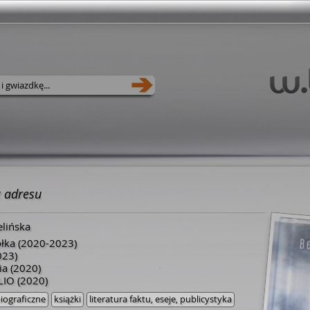
 adresu
elińska
ółka
(2020-2023)
023)
ia
(2020)
LIO
(2020)
iograficzne
książki
literatura faktu, eseje, publicystyka