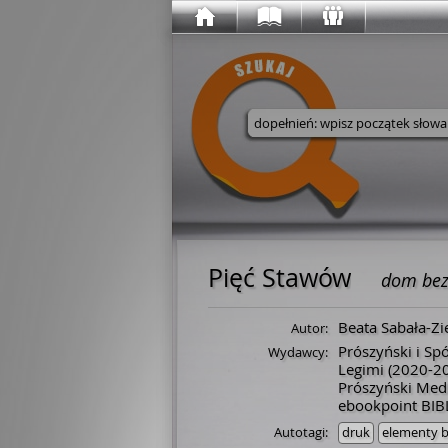
Wyszukaj w serwisie
Pięć Stawów
dom bez
Beata Sabała-Zi
Autor:
Prószyński i Sp
Wydawcy:
Legimi
(2020-2
Prószyński Med
ebookpoint BIB
Autotagi:
druk
elementy b