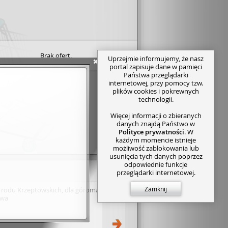
Brak ofert.
Uprzejmie informujemy, że nasz
portal zapisuje dane w pamięci
Państwa przeglądarki
internetowej, przy pomocy tzw.
plików cookies i pokrewnych
technologii.
Więcej informacji o zbieranych
danych znajdą Państwo w
Polityce prywatności
. W
każdym momencie istnieje
możliwość zablokowania lub
usunięcia tych danych poprzez
odpowiednie funkcje
przeglądarki internetowej.
Zamknij
a rodu Krzeptowskich, dla góromaniaka
owa