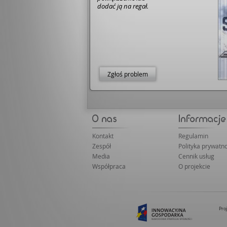
dodać ją na regał.
Zgłoś problem
Kontakt
Regulamin
Zespół
Polityka prywatno
Media
Cennik usług
Współpraca
O projekcie
Pro