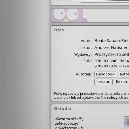
Opis
Beata Sabała-Ziel
Autor:
Andrzej Hausner
Lektor:
Prószyński i Spół
Wydawcy:
ISBN:
978-83-240-9594
978-83-8295-374
Autotagi:
audiobooki
autob
literatura
literatu
Powyżej zostały przedstawione dane zebrane a
z bibliotek lub od wydawców. Nie należy ich t
Okładki
Kliknij na okładkę
żeby zobaczyć
powiększenie lub