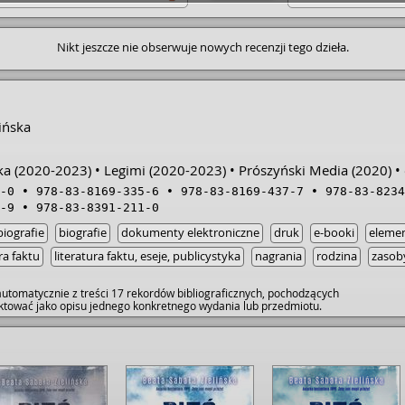
Nikt jeszcze nie obserwuje nowych recenzji tego dzieła.
ińska
ka
(2020-2023)
Legimi
(2020-2023)
Prószyński Media
(2020)
-0
978-83-8169-335-6
978-83-8169-437-7
978-83-8234
-9
978-83-8391-211-0
iografie
biografie
dokumenty elektroniczne
druk
e-booki
elemen
ra faktu
literatura faktu, eseje, publicystyka
nagrania
rodzina
zasob
utomatycznie z treści 17 rekordów bibliograficznych, pochodzących
raktować jako opisu jednego konkretnego wydania lub przedmiotu.