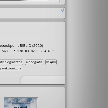
ebookpoint BIBLIO
(2020)
-563-6
978-83-8295-234-6
ty biograficzne
ikonografia
książki
y elektroniczne