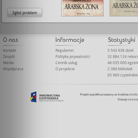
Zgłoś problem
Kontakt
Regulamin
5 543 938 dzieł
Zespół
Polityka prywatności
32 884 124 rekor
Media
Cennik usług
46 035 000 egze
Współpraca
O projekcie
2 388 bibliotek
65 969 czytelnik
Projekt współfinansowany ze środków Unii 
Dotacje na inno