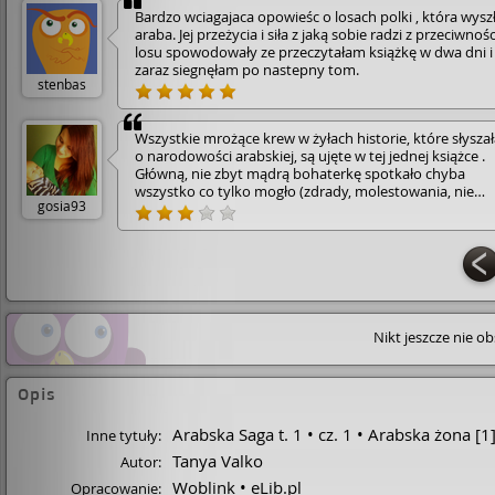
Bardzo wciagajaca opowieśc o losach polki , która wysz
araba. Jej przeżycia i siła z jaką sobie radzi z przeciwnoś
losu spowodowały ze przeczytałam książkę w dwa dni i
zaraz siegnęłam po nastepny tom.
stenbas
Wszystkie mrożące krew w żyłach historie, które słysza
o narodowości arabskiej, są ujęte w tej jednej książce .
Główną, nie zbyt mądrą bohaterkę spotkało chyba
wszystko co tylko mogło (zdrady, molestowania, nie
gosia93
wyjaśnione zbrodnie, uprowadzenie, pobicia, gwalty).
Dobry pomysł na książkę, temat trafiony ale w zbyt
przesadnym wydaniu. !
Nikt jeszcze nie o
Opis
Arabska Saga t. 1
cz. 1
Arabska żona [1
Inne tytuły:
Tanya Valko
Autor:
Woblink
eLib.pl
Opracowanie: