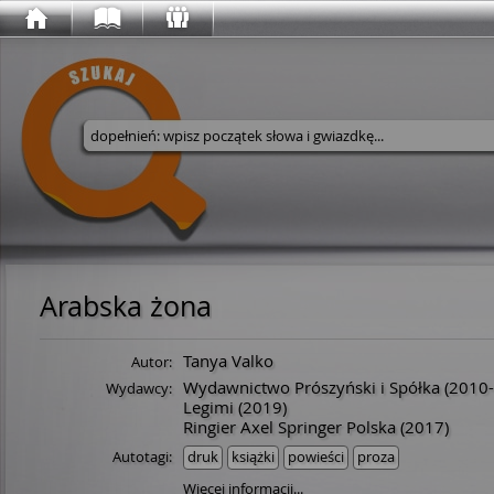
Wyszukaj w serwisie
Arabska żona
Tanya Valko
Autor:
Wydawnictwo Prószyński i Spółka
(2010-
Wydawcy:
Legimi
(2019)
Ringier Axel Springer Polska
(2017)
Autotagi:
druk
książki
powieści
proza
Więcej informacji...