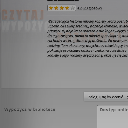
4.2
(
29 głosów
)
Wstrząsająca historia młodej kobiety, która poślubiła 
uczennica szkoły średniej, poznaje Ahmeda, w któ
pamięci. Jej najbliższe otoczenie nie kryje swojeg
do tego związku, mimo to młodzi spotykają się dal
zachodzi w ciążę, Ahmed ją poślubia. Po pewnym czasie wyjeżdżają do jego
rodziny. Tam ukochany, dotychczas niewidzący św
pokazuje prawdziwe oblicze - znika na całe dnie z
kobiety z jego rodziny dręczą żonę, okazuje się zaz
rękoczynów. Dorota wiele znosi dla swojej miłoś
jednak nie wytrzymuje... "Arabska żona" to kwintesencja ponad
dwudziestoletnich kontaktów pisarki z krajami mu
i badań, doświadczeń własnych oraz zasłyszanyc
bohaterach oraz ich losach autorka skompilowała w
umiejscawiając je w kokonie literackiej fikcji.
Zaloguj się by ocenić
Wypożycz w bibliotece
Dostęp onli