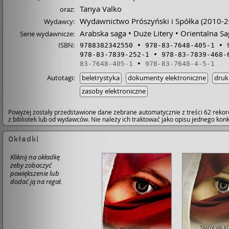
Tanya Valko
oraz:
Wydawnictwo Prószyński i Spółka
(2010-2
Wydawcy:
Arabska saga
Duże Litery
Orientalna Sa
Serie wydawnicze:
ISBN:
9788382342550
978-83-7648-405-1
978-83-7839-252-1
978-83-7839-468-
83-7648-405-1
978-83-7648-4-5-1
Autotagi:
beletrystyka
dokumenty elektroniczne
druk
zasoby elektroniczne
Powyżej zostały przedstawione dane zebrane automatycznie z treści 62 rekor
z bibliotek lub od wydawców. Nie należy ich traktować jako opisu jednego ko
Okładki
Kliknij na okładkę
żeby zobaczyć
powiększenie lub
dodać ją na regał.