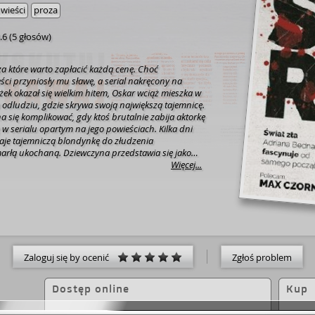
wieści
proza
.6
(
5 głosów
)
 za które warto zapłacić każdą cenę. Choć
ści przyniosły mu sławę, a serial nakręcony na
żek okazał się wielkim hitem, Oskar wciąż mieszka w
 odludziu, gdzie skrywa swoją największą tajemnicę.
na się komplikować, gdy ktoś brutalnie zabija aktorkę
 w serialu opartym na jego powieściach. Kilka dni
aje tajemniczą blondynkę do złudzenia
rłą ukochaną. Dziewczyna przedstawia się jako
i w niej idealne odbicie miłości swojego życia.
Więcej...
ejne dziewczyny, a sposób działania zabójcy
 jednej z jego powieści. Kiedy policja rozpoczyna
skara zaczyna się robić gorąco, postanawia wytropić
rękę... "Najbardziej bolały mnie wizje pierwszych
. Byliśmy w nich świeżo po ślubie.
tatnie kartony, Luiza nalewała wino, a ja, nie
ymać, rzucałem ją na dywan przed kominkiem,
Zaloguj się by ocenić
Zgłoś problem
iłem. Nasze zbliżenie przerywał dźwięk rozbijanej
chów wchodziło do domu. Chyba planowali coś
giej Luizy zmieniał ich zamiary. Pierwszy z nich kijem
Dostęp online
Kup
 mi nogi w kolanach, potem miażdżył łokcie. Drugi
na Luizę. Chciałem jej pomóc, ale nie mogłem.