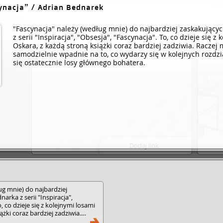
e jak żałosny kawałek mięsa, a oni brali ją we dwóch
ynacja
/ Adrian Bednarek
a pół. Umierała w potwornych męczarniach.
 i ryczeli: "Jesteś idiotą, nie potrafisz ochronić żony
"Fascynacja" należy (według mnie) do najbardziej zaskakujący
. Podobnych snów było mnóstwo."
z serii "Inspiracja", "Obsesja", "Fascynacja". To, co dzieje się z
Oskara, z każdą stroną książki coraz bardziej zadziwia. Raczej m
Brak zasobów elektronicznych
samodzielnie wpadnie na to, co wydarzy się w kolejnych rozdzia
się ostatecznie losy głównego bohatera.
dla wybranego dzieła.
Dodaj link
ug mnie) do najbardziej
arka z serii "Inspiracja",
, co dzieje się z kolejnymi losami
ążki coraz bardziej zadziwia.
ik samodzielnie wpadnie na to, co