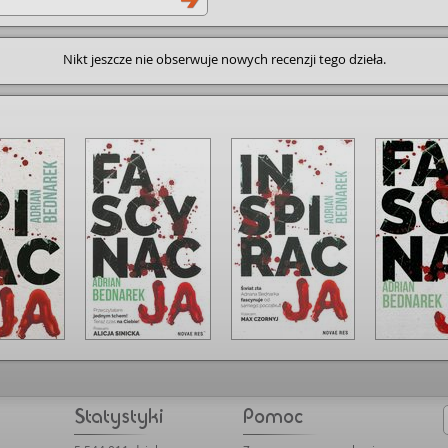
zdziałach i jak potoczą się
o bohatera.
Nikt jeszcze nie obserwuje nowych recenzji tego dzieła.