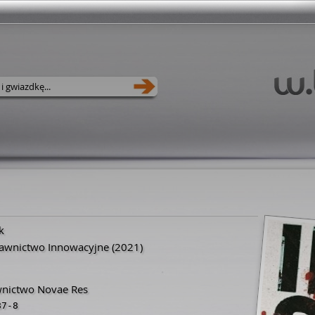
k
awnictwo Innowacyjne
(2021)
awnictwo Novae Res
87-8