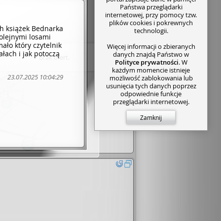
Państwa przeglądarki
internetowej, przy pomocy tzw.
plików cookies i pokrewnych
ch książek Bednarka
technologii.
 kolejnymi losami
ało który czytelnik
Więcej informacji o zbieranych
łach i jak potoczą
danych znajdą Państwo w
Brak ofert.
Polityce prywatności
. W
każdym momencie istnieje
23.07.2025 10:04:29
możliwość zablokowania lub
usunięcia tych danych poprzez
odpowiednie funkcje
przeglądarki internetowej.
Zamknij