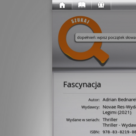
Wyszukaj w serwisie
Fascynacja
Adrian Bednare
Autor:
Novae Res-Wyd
Wydawcy:
Legimi
(2021)
Thriller
Wydane w seriach:
Thriller - Wyd
ISBN:
978-83-8219-0