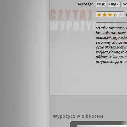
Autotagi:
druk
książki
po
3
Są takie tajemnice,
bestsellerowe powie
podstawie jego ksią
skromnej chatce na
Życie Blajera zaczy
grającą główną rolę
później Oskar pozn
przypominającą zma
Luiza, a Blajer widz
Tymczasem giną kol
przypomina bohatera
śledztwo, a wokół O
mordercę na własną 
nocy w naszym domu
Rozpakowywaliśmy os
mogąc się powstrz
rozbierałem i pieśc
szyby. Dwóch opry
ukraść, ale widok na
Wypożycz w bibliotece
baseballowym łamał
od razu rzucał się 