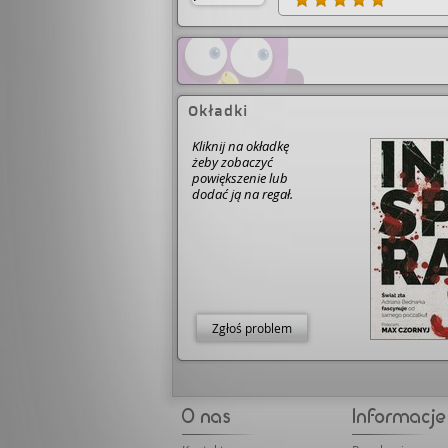
wydarzy się w kolejnych ro
ostatecznie losy główneg
Okładki
Kliknij na okładkę
żeby zobaczyć
powiększenie lub
dodać ją na regał.
Zgłoś problem