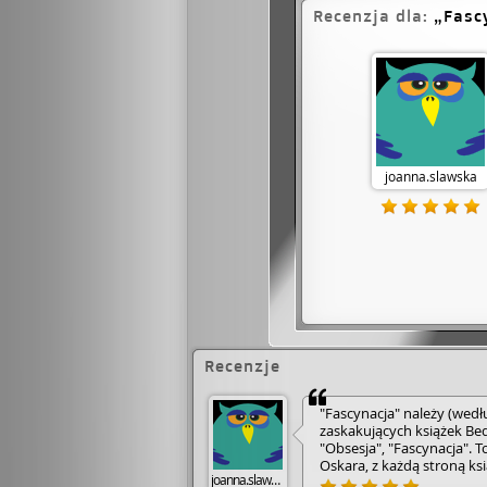
Pełzałem po podłodz
Recenzja dla:
Fasc
naraz, rozrywali n
Gwałciciele rechotali
we własnym domu!"
joanna.slawska
Recenzje
"Fascynacja" należy (wedł
zaskakujących książek Bedn
"Obsesja", "Fascynacja". To
Oskara, z każdą stroną ksi
joanna.slawska
Raczej mało który czyteln